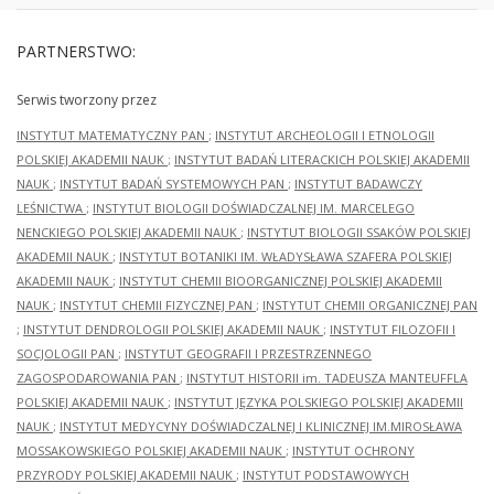
PARTNERSTWO:
Serwis tworzony przez
INSTYTUT MATEMATYCZNY PAN
;
INSTYTUT ARCHEOLOGII I ETNOLOGII
POLSKIEJ AKADEMII NAUK
;
INSTYTUT BADAŃ LITERACKICH POLSKIEJ AKADEMII
NAUK
;
INSTYTUT BADAŃ SYSTEMOWYCH PAN
;
INSTYTUT BADAWCZY
LEŚNICTWA
;
INSTYTUT BIOLOGII DOŚWIADCZALNEJ IM. MARCELEGO
NENCKIEGO POLSKIEJ AKADEMII NAUK
;
INSTYTUT BIOLOGII SSAKÓW POLSKIEJ
AKADEMII NAUK
;
INSTYTUT BOTANIKI IM. WŁADYSŁAWA SZAFERA POLSKIEJ
AKADEMII NAUK
;
INSTYTUT CHEMII BIOORGANICZNEJ POLSKIEJ AKADEMII
NAUK
;
INSTYTUT CHEMII FIZYCZNEJ PAN
;
INSTYTUT CHEMII ORGANICZNEJ PAN
;
INSTYTUT DENDROLOGII POLSKIEJ AKADEMII NAUK
;
INSTYTUT FILOZOFII I
SOCJOLOGII PAN
;
INSTYTUT GEOGRAFII I PRZESTRZENNEGO
ZAGOSPODAROWANIA PAN
;
INSTYTUT HISTORII im. TADEUSZA MANTEUFFLA
POLSKIEJ AKADEMII NAUK
;
INSTYTUT JĘZYKA POLSKIEGO POLSKIEJ AKADEMII
NAUK
;
INSTYTUT MEDYCYNY DOŚWIADCZALNEJ I KLINICZNEJ IM.MIROSŁAWA
MOSSAKOWSKIEGO POLSKIEJ AKADEMII NAUK
;
INSTYTUT OCHRONY
PRZYRODY POLSKIEJ AKADEMII NAUK
;
INSTYTUT PODSTAWOWYCH