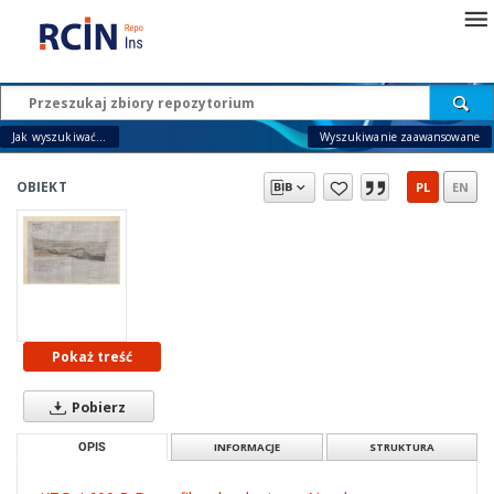
Jak wyszukiwać...
Wyszukiwanie zaawansowane
OBIEKT
PL
EN
Pokaż treść
Pobierz
OPIS
INFORMACJE
STRUKTURA