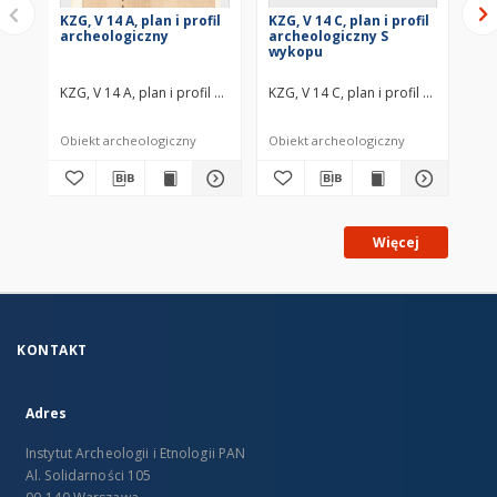
KZG, V 14 A, plan i profil
KZG, V 14 C, plan i profil
KZG
archeologiczny
archeologiczny S
ar
wykopu
wy
KZG, V 14 A, plan i profil archeologiczny średniowiecze wczesne
KZG, V 14 C, plan i profil archeolo
KZG
Obiekt archeologiczny
Obiekt archeologiczny
Obi
Więcej
KONTAKT
Adres
Instytut Archeologii i Etnologii PAN
Al. Solidarności 105