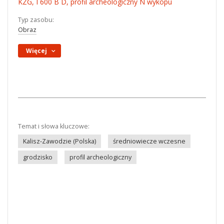
KZG, I 600 B D, profil archeologiczny N wykopu
Typ zasobu:
Obraz
Więcej
Temat i słowa kluczowe:
Kalisz-Zawodzie (Polska)
średniowiecze wczesne
grodzisko
profil archeologiczny