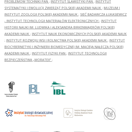
PROBLEMÓW TECHNIKI PAN
;
INSTYTUT SLAWISTYKI PAN
;
INSTYTUT
SYSTEMATYKI I EWOLUCJI ZWIERZĄT POLSKIEJ AKADEMII NAUK
;
MUZEUM I
INSTYTUT ZOOLOGII POLSKIEJ AKADEMII NAUK
;
SIEĆ BADAWCZA ŁUKASIEWICZ
- INSTYTUT TECHNOLOGII MATERIAŁÓW ELEKTRONICZNYCH
;
INSTYTUT
HISTORII NAUKI IM. LUDWIKA I ALEKSANDRA BIRKENMAJERÓW POLSKIEJ
AKADEMII NAUK
;
INSTYTUT NAUK EKONOMICZNYCH POLSKIEJ AKADEMII NAUK
;
INSTYTUT ROZWOJU WSI I ROLNICTWA POLSKIEJ AKADEMII NAUK
;
INSTYTUT
BIOCYBERNETYKI I INŻYNIERII BIOMEDYCZNEJ IM. MACIEJA NAŁĘCZA POLSKIEJ
AKADEMII NAUK
;
INSTYTUT FIZYKI PAN
;
INSTYTUT TECHNOLOGII
BEZPIECZEŃSTWA „MORATEX”
;