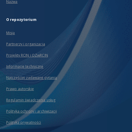
Nazwa
O repozytorium
Misja
Partnerzy i organizacja
Projekty RCIN i OZwRCIN
Informacje techniczne
Najczęściej zadawane pytania
Prawo autorskie
Regulamin świadczenia usług
Polityka ochrony i archiwizacji
Polityka prywatności