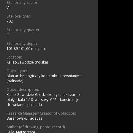
Site-locality-sector:
VI
Site-locality-ar:
702
Site-locality-quarter:
C
Site-locality-depth:
101,89-101,60 m n.p.m.
Location:
Kalisz-Zawodzie (Polska)
Object type:
plan archeologiczny konstrukcji drewnianych
(palisada)
Object description:
Kalisz-Zawodzie-Grodzisko; rysunek czarno-
biały; skala 1:10; warstwy: 042 – konstrukcje
drewniane - palisada
Research Manager/ Creator of Collection:
Baranowski, Tadeusz
Author (of drawing, photo, record):
Gula, Małgorzata