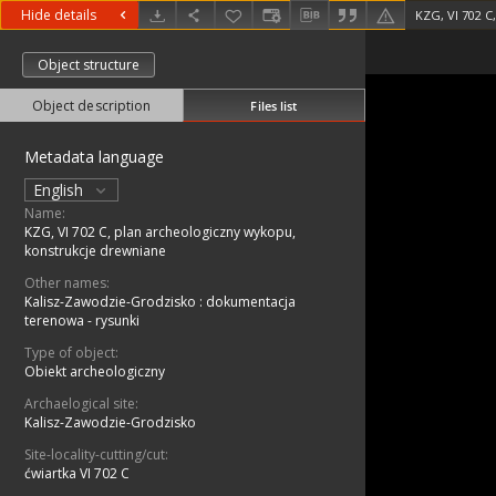
Hide details
Object structure
Object description
Files list
Metadata language
English
Name:
KZG, VI 702 C, plan archeologiczny wykopu,
konstrukcje drewniane
Other names:
Kalisz-Zawodzie-Grodzisko : dokumentacja
terenowa - rysunki
Type of object:
Obiekt archeologiczny
Archaelogical site:
Kalisz-Zawodzie-Grodzisko
Site-locality-cutting/cut:
ćwiartka VI 702 C