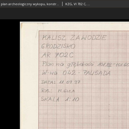
KZG, VI 702 C, plan archeologiczny wykopu, konstrukcje drewniane
KZG, VI 702 C, plan archeologiczny wykopu, konstrukcje drewniane średniowiecze wczesne