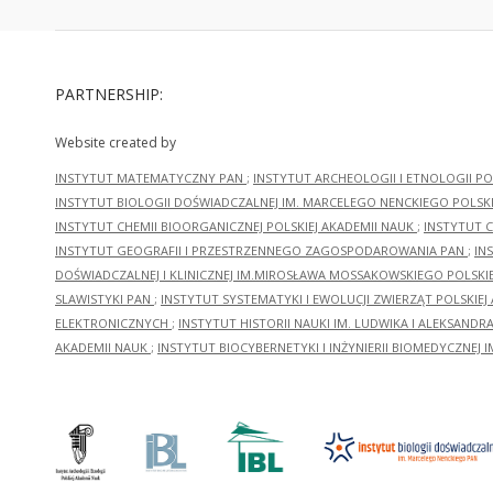
PARTNERSHIP:
Website created by
INSTYTUT MATEMATYCZNY PAN
;
INSTYTUT ARCHEOLOGII I ETNOLOGII PO
INSTYTUT BIOLOGII DOŚWIADCZALNEJ IM. MARCELEGO NENCKIEGO POLSKI
INSTYTUT CHEMII BIOORGANICZNEJ POLSKIEJ AKADEMII NAUK
;
INSTYTUT C
INSTYTUT GEOGRAFII I PRZESTRZENNEGO ZAGOSPODAROWANIA PAN
;
IN
DOŚWIADCZALNEJ I KLINICZNEJ IM.MIROSŁAWA MOSSAKOWSKIEGO POLSKI
SLAWISTYKI PAN
;
INSTYTUT SYSTEMATYKI I EWOLUCJI ZWIERZĄT POLSKIEJ
ELEKTRONICZNYCH
;
INSTYTUT HISTORII NAUKI IM. LUDWIKA I ALEKSAND
AKADEMII NAUK
;
INSTYTUT BIOCYBERNETYKI I INŻYNIERII BIOMEDYCZNEJ I