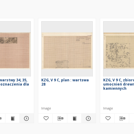
 warstwy 34, 35,
KZG, V 9 C, plan : wartswa
KZG, V 9 C, zbior
 (oznaczenia dla
28
umocnień drewn
kamiennych
Image
Image