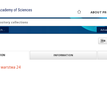
ABOUT PR
h...
Adva
INFORMATION
ION
: warstwa 24