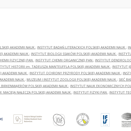
LSKIEJ AKADEMII NAUK
;
INSTYTUT BADAŃ LITERACKICH POLSKIEJ AKADEMII NAUK
;
I
EJ AKADEMII NAUK
;
INSTYTUT BIOLOGII SSAKÓW POLSKIEJ AKADEMII NAUK
;
INSTYT
HEMII FIZYCZNEJ PAN
;
INSTYTUT CHEMII ORGANICZNEJ PAN
;
INSTYTUT DENDROLOGI
STYTUT HISTORII im. TADEUSZA MANTEUFFLA POLSKIEJ AKADEMII NAUK
;
INSTYTUT J
EJ AKADEMII NAUK
;
INSTYTUT OCHRONY PRZYRODY POLSKIEJ AKADEMII NAUK
;
INST
 AKADEMII NAUK
;
MUZEUM I INSTYTUT ZOOLOGII POLSKIEJ AKADEMII NAUK
;
SIEĆ B
RA BIRKENMAJERÓW POLSKIEJ AKADEMII NAUK
;
INSTYTUT NAUK EKONOMICZNYCH POLS
M. MACIEJA NAŁĘCZA POLSKIEJ AKADEMII NAUK
;
INSTYTUT FIZYKI PAN
;
INSTYTUT TE