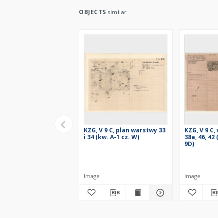
OBJECTS
similar
KZG, V 9 C, plan warstwy 33
KZG, V 9 C,
i 34 (kw. A-1 cz. W)
38a, 46, 42
9D)
Image
Image