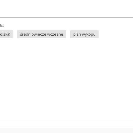
ds:
olska)
średniowiecze wczesne
plan wykopu