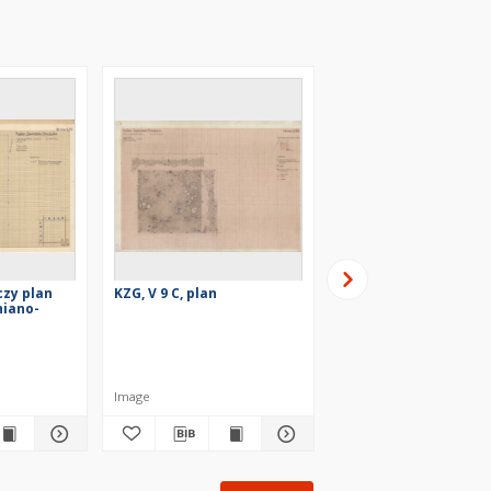
czy plan
KZG, V 9 C, plan
KZG, V 9 C, plan
iano-
Image
Image