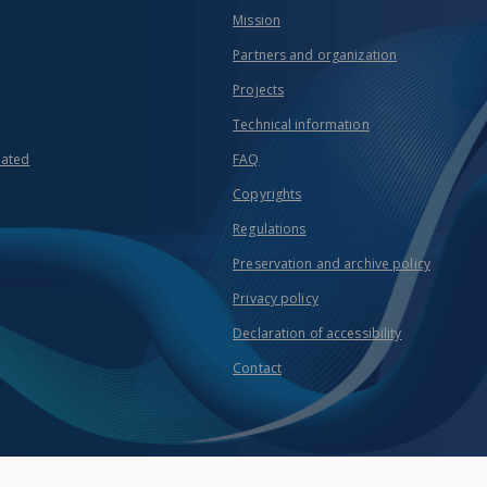
Mission
Partners and organization
Projects
Technical information
eated
FAQ
Copyrights
Regulations
Preservation and archive policy
Privacy policy
Declaration of accessibility
Contact