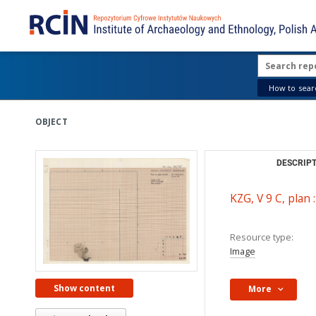
How to searc
OBJECT
DESCRIPT
KZG, V 9 C, plan 
Resource type:
Image
Show content
More