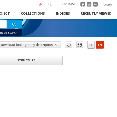
Contrast
EN
PL
Login
OJECT
COLLECTIONS
INDEXES
RECENTLY VIEWED
nced search
Download bibliography description
PL
EN
STRUCTURE