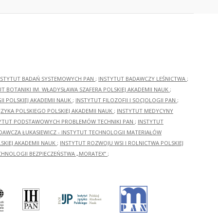
NSTYTUT BADAŃ SYSTEMOWYCH PAN
;
INSTYTUT BADAWCZY LEŚNICTWA
;
UT BOTANIKI IM. WŁADYSŁAWA SZAFERA POLSKIEJ AKADEMII NAUK
;
I POLSKIEJ AKADEMII NAUK
;
INSTYTUT FILOZOFII I SOCJOLOGII PAN
;
ĘZYKA POLSKIEGO POLSKIEJ AKADEMII NAUK
;
INSTYTUT MEDYCYNY
YTUT PODSTAWOWYCH PROBLEMÓW TECHNIKI PAN
;
INSTYTUT
ADAWCZA ŁUKASIEWICZ - INSTYTUT TECHNOLOGII MATERIAŁÓW
KIEJ AKADEMII NAUK
;
INSTYTUT ROZWOJU WSI I ROLNICTWA POLSKIEJ
CHNOLOGII BEZPIECZEŃSTWA „MORATEX”
;