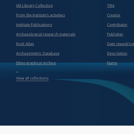
IAE Library Collection
Title
From the Institute’s activities
Creator
Institute Publications
Contributor
Archaeological research materials
Publisher
Rock Atlas
Date issued/cr
Archaeometric Database
Description
Ethnographical Archive
Name
...
View all collections