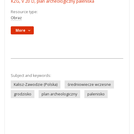
KZG, V 20 D, plan archeologiczny paleniska
Resource type:
Obraz
More
Subject and keywords:
Kalisz-Zawodzie (Polska)
średniowiecze wczesne
grodzisko
plan archeologiczny
palenisko