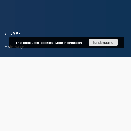
SITEMAP
I understand
This page uses 'cookies'.
More information
Main page
Collections
IAE Library Collection
From the Institute’s activities
Institute Publications
Archaeological research materials
Rock Atlas