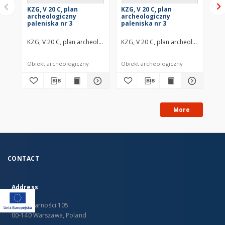
KZG, V 20 C, plan
KZG, V 20 C, plan
KZG
archeologiczny
archeologiczny
ar
paleniska nr 3
paleniska nr 3
pa
KZG, V 20 C, plan archeologiczny paleniska nr 3 średniowiecze wczes
KZG, V 20 C, plan archeologiczny pa
KZG
Obiekt archeologiczny
Obiekt archeologiczny
Obi
More
CONTACT
Address
Al. Solidarności 105
00-140 Warszawa, Poland