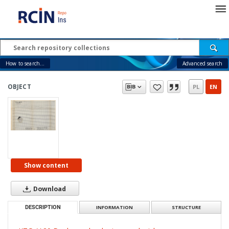
How to search...
Advanced search
OBJECT
PL
EN
Show content
Download
DESCRIPTION
INFORMATION
STRUCTURE