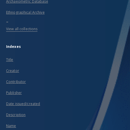
Archaeometric Database
Ethnographical Archive
...
View all collections
Indexes
Title
Creator
Contributor
Publisher
Date issued/created
Description
Name