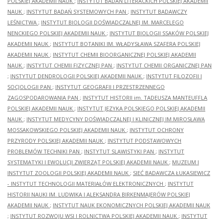
POLSKIEJ AKADEMII NAUK
;
INSTYTUT BADAŃ LITERACKICH POLSKIEJ AKADEMII
NAUK
;
INSTYTUT BADAŃ SYSTEMOWYCH PAN
;
INSTYTUT BADAWCZY
LEŚNICTWA
;
INSTYTUT BIOLOGII DOŚWIADCZALNEJ IM. MARCELEGO
NENCKIEGO POLSKIEJ AKADEMII NAUK
;
INSTYTUT BIOLOGII SSAKÓW POLSKIEJ
AKADEMII NAUK
;
INSTYTUT BOTANIKI IM. WŁADYSŁAWA SZAFERA POLSKIEJ
AKADEMII NAUK
;
INSTYTUT CHEMII BIOORGANICZNEJ POLSKIEJ AKADEMII
NAUK
;
INSTYTUT CHEMII FIZYCZNEJ PAN
;
INSTYTUT CHEMII ORGANICZNEJ PAN
;
INSTYTUT DENDROLOGII POLSKIEJ AKADEMII NAUK
;
INSTYTUT FILOZOFII I
SOCJOLOGII PAN
;
INSTYTUT GEOGRAFII I PRZESTRZENNEGO
ZAGOSPODAROWANIA PAN
;
INSTYTUT HISTORII im. TADEUSZA MANTEUFFLA
POLSKIEJ AKADEMII NAUK
;
INSTYTUT JĘZYKA POLSKIEGO POLSKIEJ AKADEMII
NAUK
;
INSTYTUT MEDYCYNY DOŚWIADCZALNEJ I KLINICZNEJ IM.MIROSŁAWA
MOSSAKOWSKIEGO POLSKIEJ AKADEMII NAUK
;
INSTYTUT OCHRONY
PRZYRODY POLSKIEJ AKADEMII NAUK
;
INSTYTUT PODSTAWOWYCH
PROBLEMÓW TECHNIKI PAN
;
INSTYTUT SLAWISTYKI PAN
;
INSTYTUT
SYSTEMATYKI I EWOLUCJI ZWIERZĄT POLSKIEJ AKADEMII NAUK
;
MUZEUM I
INSTYTUT ZOOLOGII POLSKIEJ AKADEMII NAUK
;
SIEĆ BADAWCZA ŁUKASIEWICZ
- INSTYTUT TECHNOLOGII MATERIAŁÓW ELEKTRONICZNYCH
;
INSTYTUT
HISTORII NAUKI IM. LUDWIKA I ALEKSANDRA BIRKENMAJERÓW POLSKIEJ
AKADEMII NAUK
;
INSTYTUT NAUK EKONOMICZNYCH POLSKIEJ AKADEMII NAUK
;
INSTYTUT ROZWOJU WSI I ROLNICTWA POLSKIEJ AKADEMII NAUK
;
INSTYTUT