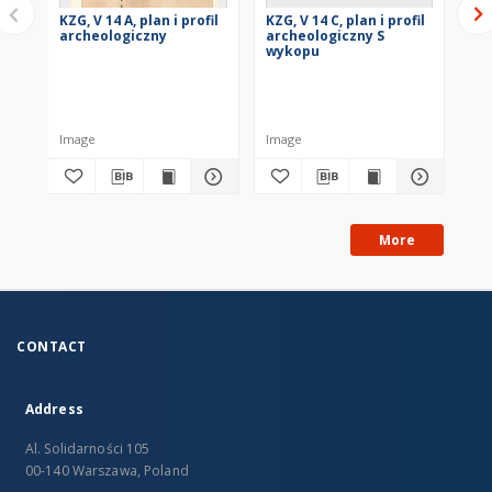
KZG, V 14 A, plan i profil
KZG, V 14 C, plan i profil
KZG
archeologiczny
archeologiczny S
ar
wykopu
wy
KZG
Image
Image
Obi
More
CONTACT
Address
Al. Solidarności 105
00-140 Warszawa, Poland