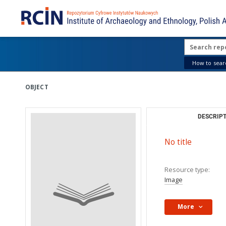
How to searc
OBJECT
DESCRIPT
No title
Resource type:
Image
More