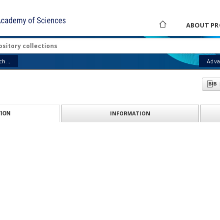
ABOUT PR
h...
Adva
INFORMATION
ION