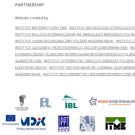
PARTNERSHIP:
Website created by
INSTYTUT MATEMATYCZNY PAN
;
INSTYTUT ARCHEOLOGII I ETNOLOGII PO
INSTYTUT BIOLOGII DOŚWIADCZALNEJ IM. MARCELEGO NENCKIEGO POLSKI
INSTYTUT CHEMII BIOORGANICZNEJ POLSKIEJ AKADEMII NAUK
;
INSTYTUT C
INSTYTUT GEOGRAFII I PRZESTRZENNEGO ZAGOSPODAROWANIA PAN
;
IN
DOŚWIADCZALNEJ I KLINICZNEJ IM.MIROSŁAWA MOSSAKOWSKIEGO POLSKI
SLAWISTYKI PAN
;
INSTYTUT SYSTEMATYKI I EWOLUCJI ZWIERZĄT POLSKIEJ
ELEKTRONICZNYCH
;
INSTYTUT HISTORII NAUKI IM. LUDWIKA I ALEKSAND
AKADEMII NAUK
;
INSTYTUT BIOCYBERNETYKI I INŻYNIERII BIOMEDYCZNEJ I