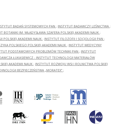
NSTYTUT BADAŃ SYSTEMOWYCH PAN
;
INSTYTUT BADAWCZY LEŚNICTWA
;
UT BOTANIKI IM. WŁADYSŁAWA SZAFERA POLSKIEJ AKADEMII NAUK
;
I POLSKIEJ AKADEMII NAUK
;
INSTYTUT FILOZOFII I SOCJOLOGII PAN
;
ĘZYKA POLSKIEGO POLSKIEJ AKADEMII NAUK
;
INSTYTUT MEDYCYNY
YTUT PODSTAWOWYCH PROBLEMÓW TECHNIKI PAN
;
INSTYTUT
ADAWCZA ŁUKASIEWICZ - INSTYTUT TECHNOLOGII MATERIAŁÓW
KIEJ AKADEMII NAUK
;
INSTYTUT ROZWOJU WSI I ROLNICTWA POLSKIEJ
CHNOLOGII BEZPIECZEŃSTWA „MORATEX”
;