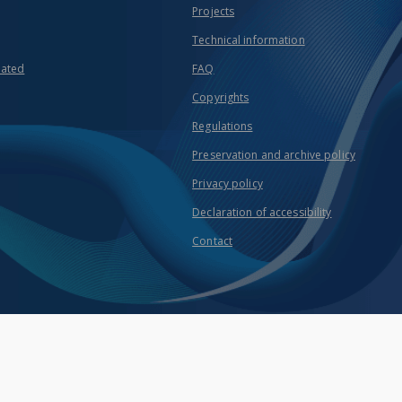
Projects
Technical information
eated
FAQ
Copyrights
Regulations
Preservation and archive policy
Privacy policy
Declaration of accessibility
Contact