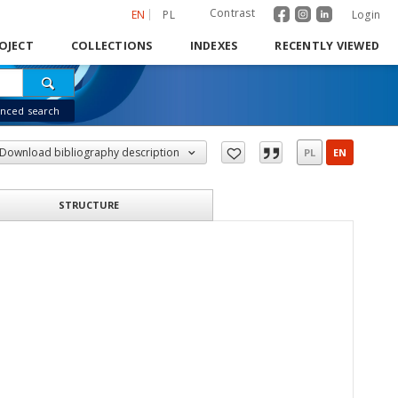
Contrast
EN
PL
Login
OJECT
COLLECTIONS
INDEXES
RECENTLY VIEWED
nced search
Download bibliography description
PL
EN
STRUCTURE