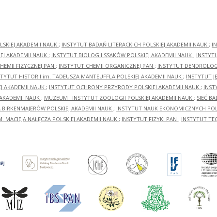
LSKIEJ AKADEMII NAUK
;
INSTYTUT BADAŃ LITERACKICH POLSKIEJ AKADEMII NAUK
;
I
EJ AKADEMII NAUK
;
INSTYTUT BIOLOGII SSAKÓW POLSKIEJ AKADEMII NAUK
;
INSTYT
HEMII FIZYCZNEJ PAN
;
INSTYTUT CHEMII ORGANICZNEJ PAN
;
INSTYTUT DENDROLOGI
STYTUT HISTORII im. TADEUSZA MANTEUFFLA POLSKIEJ AKADEMII NAUK
;
INSTYTUT J
EJ AKADEMII NAUK
;
INSTYTUT OCHRONY PRZYRODY POLSKIEJ AKADEMII NAUK
;
INST
 AKADEMII NAUK
;
MUZEUM I INSTYTUT ZOOLOGII POLSKIEJ AKADEMII NAUK
;
SIEĆ B
RA BIRKENMAJERÓW POLSKIEJ AKADEMII NAUK
;
INSTYTUT NAUK EKONOMICZNYCH POLS
M. MACIEJA NAŁĘCZA POLSKIEJ AKADEMII NAUK
;
INSTYTUT FIZYKI PAN
;
INSTYTUT TE