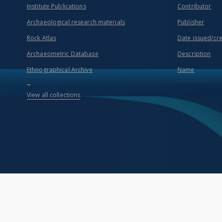
Institute Publications
Contributor
Archaeological research materials
Publisher
Rock Atlas
Date issued/cr
Archaeometric Database
Description
Ethnographical Archive
Name
...
View all collections