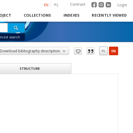
Contrast
EN
PL
Login
OJECT
COLLECTIONS
INDEXES
RECENTLY VIEWED
nced search
Download bibliography description
PL
EN
STRUCTURE