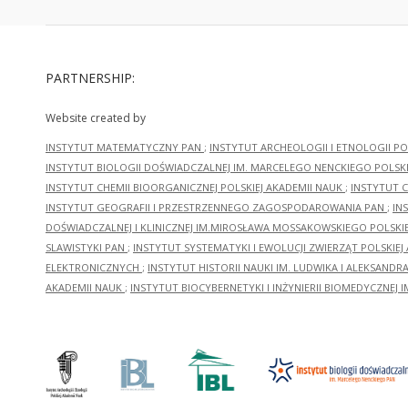
PARTNERSHIP:
Website created by
INSTYTUT MATEMATYCZNY PAN
;
INSTYTUT ARCHEOLOGII I ETNOLOGII PO
INSTYTUT BIOLOGII DOŚWIADCZALNEJ IM. MARCELEGO NENCKIEGO POLSKI
INSTYTUT CHEMII BIOORGANICZNEJ POLSKIEJ AKADEMII NAUK
;
INSTYTUT C
INSTYTUT GEOGRAFII I PRZESTRZENNEGO ZAGOSPODAROWANIA PAN
;
IN
DOŚWIADCZALNEJ I KLINICZNEJ IM.MIROSŁAWA MOSSAKOWSKIEGO POLSKI
SLAWISTYKI PAN
;
INSTYTUT SYSTEMATYKI I EWOLUCJI ZWIERZĄT POLSKIEJ
ELEKTRONICZNYCH
;
INSTYTUT HISTORII NAUKI IM. LUDWIKA I ALEKSAND
AKADEMII NAUK
;
INSTYTUT BIOCYBERNETYKI I INŻYNIERII BIOMEDYCZNEJ I