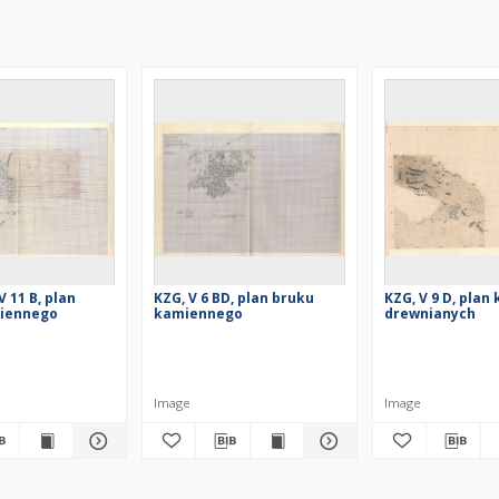
V 11 B, plan
KZG, V 6 BD, plan bruku
KZG, V 9 D, plan
iennego
kamiennego
drewnianych
Image
Image