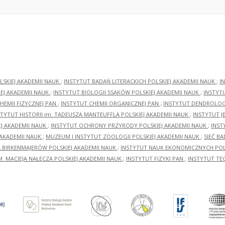
LSKIEJ AKADEMII NAUK
;
INSTYTUT BADAŃ LITERACKICH POLSKIEJ AKADEMII NAUK
;
I
EJ AKADEMII NAUK
;
INSTYTUT BIOLOGII SSAKÓW POLSKIEJ AKADEMII NAUK
;
INSTYT
HEMII FIZYCZNEJ PAN
;
INSTYTUT CHEMII ORGANICZNEJ PAN
;
INSTYTUT DENDROLOGI
STYTUT HISTORII im. TADEUSZA MANTEUFFLA POLSKIEJ AKADEMII NAUK
;
INSTYTUT J
EJ AKADEMII NAUK
;
INSTYTUT OCHRONY PRZYRODY POLSKIEJ AKADEMII NAUK
;
INST
 AKADEMII NAUK
;
MUZEUM I INSTYTUT ZOOLOGII POLSKIEJ AKADEMII NAUK
;
SIEĆ B
RA BIRKENMAJERÓW POLSKIEJ AKADEMII NAUK
;
INSTYTUT NAUK EKONOMICZNYCH POLS
M. MACIEJA NAŁĘCZA POLSKIEJ AKADEMII NAUK
;
INSTYTUT FIZYKI PAN
;
INSTYTUT TE