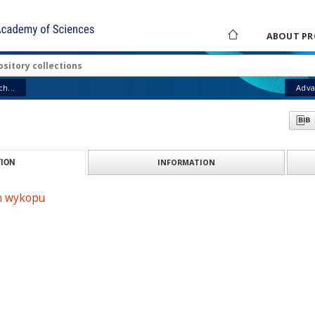
ABOUT PR
h...
Adva
INFORMATION
ION
an wykopu