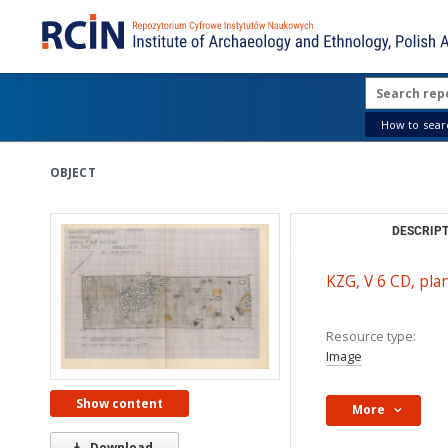
How to searc
OBJECT
DESCRIPT
KZG, V 6 CD, pl
Resource type:
Image
Show content
More
Download