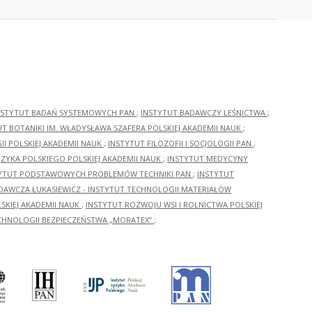
NSTYTUT BADAŃ SYSTEMOWYCH PAN
;
INSTYTUT BADAWCZY LEŚNICTWA
;
UT BOTANIKI IM. WŁADYSŁAWA SZAFERA POLSKIEJ AKADEMII NAUK
;
I POLSKIEJ AKADEMII NAUK
;
INSTYTUT FILOZOFII I SOCJOLOGII PAN
;
ĘZYKA POLSKIEGO POLSKIEJ AKADEMII NAUK
;
INSTYTUT MEDYCYNY
YTUT PODSTAWOWYCH PROBLEMÓW TECHNIKI PAN
;
INSTYTUT
ADAWCZA ŁUKASIEWICZ - INSTYTUT TECHNOLOGII MATERIAŁÓW
KIEJ AKADEMII NAUK
;
INSTYTUT ROZWOJU WSI I ROLNICTWA POLSKIEJ
CHNOLOGII BEZPIECZEŃSTWA „MORATEX”
;