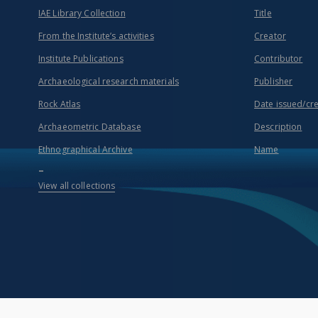
IAE Library Collection
Title
From the Institute’s activities
Creator
Institute Publications
Contributor
Archaeological research materials
Publisher
Rock Atlas
Date issued/cr
Archaeometric Database
Description
Ethnographical Archive
Name
...
View all collections