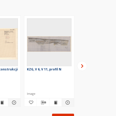
 konstrukcji
KZG, V 6, V 11, profil N
KZG, V 6, V 11, profil S
linii CD)
Image
Image