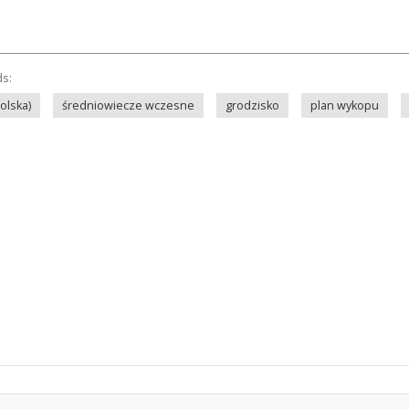
ds:
olska)
średniowiecze wczesne
grodzisko
plan wykopu