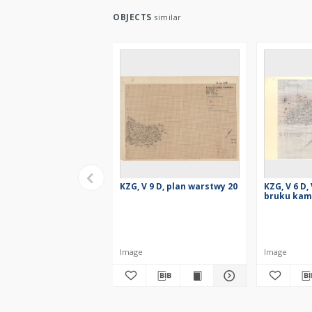
OBJECTS
similar
KZG, V 9 D, plan warstwy 20
KZG, V 6 D, 
bruku kam
Image
Image