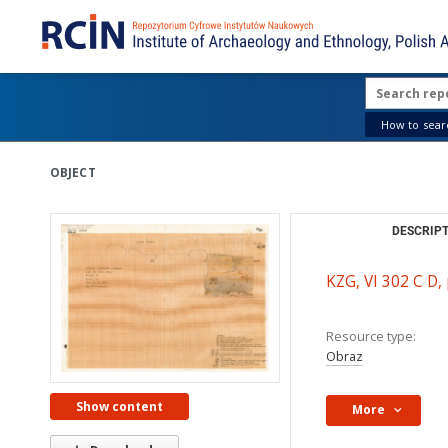
How to searc
OBJECT
DESCRIPT
KZG, VI 302 C D,
Resource type:
Obraz
Show content
More