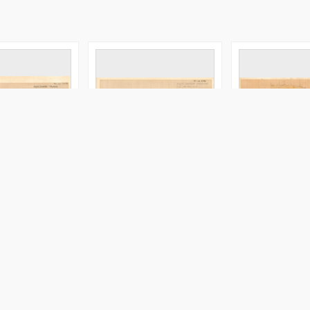
C, profil
KZG, VI 302 C, plan
KZG, VI 302 C, pl
iczny W wykopu
archeologiczny wykopu
archeologiczny
(szkic)
średniowiecze wczesne
 C, profil archeologiczny W wykopu średniowiecze wczesne
KZG, VI 302 C, plan archeologiczny wykopu (szkic) śre
KZG, VI 302 C, pl
eologiczny
Obiekt archeologiczny
Obiekt archeologi