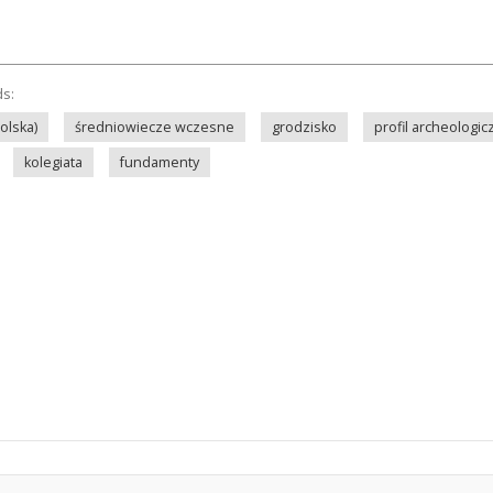
ds:
olska)
średniowiecze wczesne
grodzisko
profil archeologic
kolegiata
fundamenty