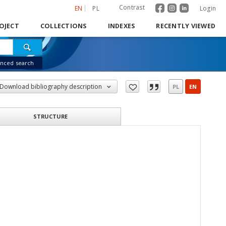
Contrast
EN
PL
Login
OJECT
COLLECTIONS
INDEXES
RECENTLY VIEWED
nced search
Download bibliography description
PL
EN
STRUCTURE