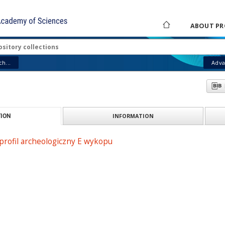
ABOUT PR
h...
Adva
INFORMATION
ION
 profil archeologiczny E wykopu