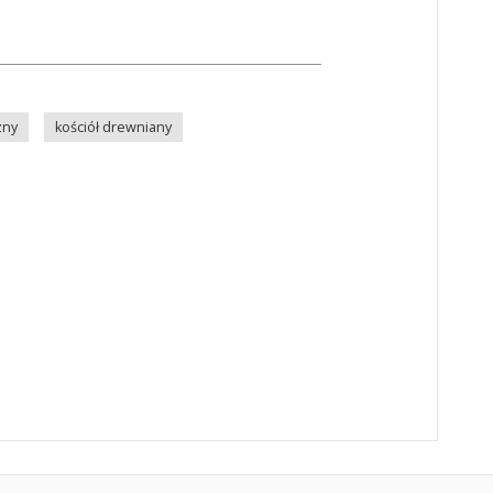
zny
kościół drewniany