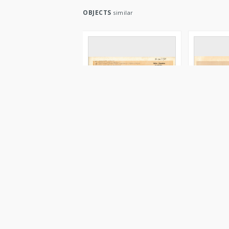
OBJECTS
similar
KZG, VI 302 C, profil
KZG, VI 301 
archeologiczny N wykopu
archeolog
KZG, VI 302 C, profil archeologiczny N wykopu 
KZG, VI 301
Obiekt archeologiczny
Obiekt arch