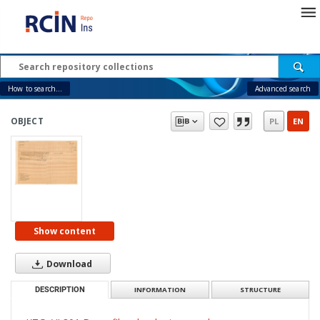
How to search...
Advanced search
OBJECT
PL
EN
Show content
Download
DESCRIPTION
INFORMATION
STRUCTURE