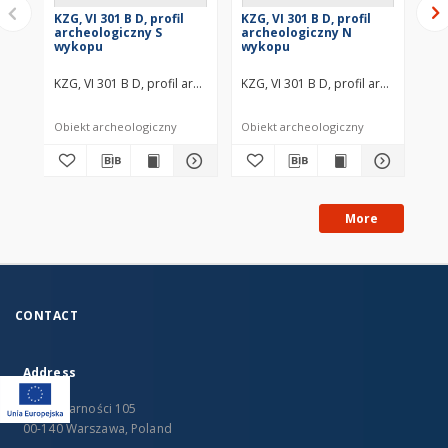
KZG, VI 301 B D, profil
KZG, VI 301 B D, profil
KZG
archeologiczny S
archeologiczny N
ar
wykopu
wykopu
wy
KZG, VI 301 B D, profil archeologiczny S wykopu średniowiecze wczes
KZG, VI 301 B D, profil archeologi
KZG
Obiekt archeologiczny
Obiekt archeologiczny
Obi
More
CONTACT
Address
Al. Solidarności 105
00-140 Warszawa, Poland