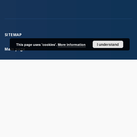
SITEMAP
I understand
This page uses 'cookies'.
More information
Main page
Collections
IAE Library Collection
From the Institute’s activities
Institute Publications
Archaeological research materials
Rock Atlas