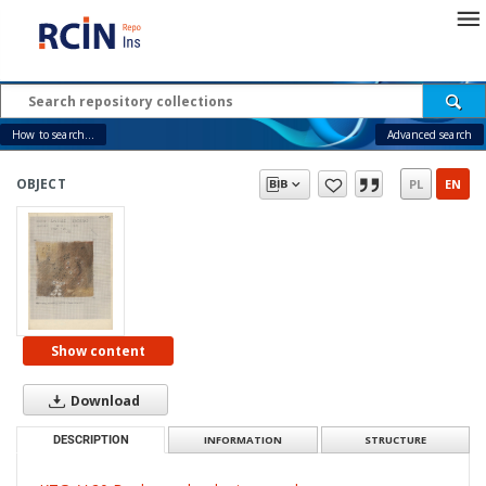
How to search...
Advanced search
OBJECT
PL
EN
Show content
Download
DESCRIPTION
INFORMATION
STRUCTURE