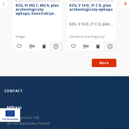
KZG, VI 502 C, 602 A, plan
KZG, V 16 D, 21 C D, plan
KZG
archeologiczny
archeologiczny wykopu
ar
wykopu, konstrukcje
drewniane
KZG, V 16 D, 21 C D, plan archeolo
KZG
Image
Obiekt archeologiczny
Obi
More
CONTACT
Address
Al. Solidarności 105
00-140 Warszawa, Poland