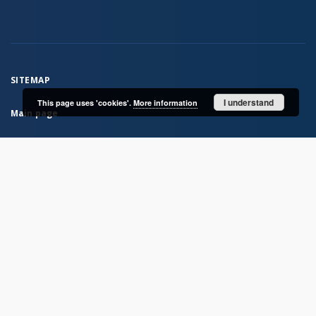
SITEMAP
I understand
This page uses 'cookies'.
More information
Main page
Collections
IAE Library Collection
From the Institute’s activities
Institute Publications
Archaeological research materials
Rock Atlas