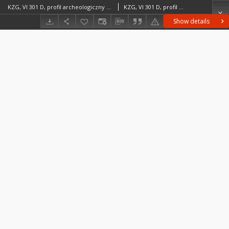
KZG, VI 301 D, profil archeologiczny wykopu
KZG, VI 301 D, profil archeologiczny wykopu średniowiecze wczesne
Show details