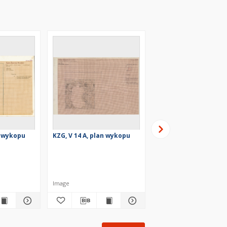
n wykopu
KZG, V 14 A, plan wykopu
KZG, V 14 A, plan
archeologiczny wyko
(jama)
Image
Image