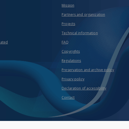
Mission
Partners and organization
Projects
Technical information
eated
FAQ
Copyrights
Regulations
Preservation and archive policy
Privacy policy
Declaration of accessibility
Contact