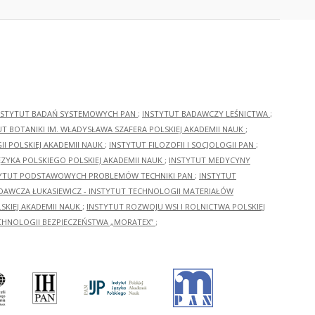
NSTYTUT BADAŃ SYSTEMOWYCH PAN
;
INSTYTUT BADAWCZY LEŚNICTWA
;
UT BOTANIKI IM. WŁADYSŁAWA SZAFERA POLSKIEJ AKADEMII NAUK
;
I POLSKIEJ AKADEMII NAUK
;
INSTYTUT FILOZOFII I SOCJOLOGII PAN
;
ĘZYKA POLSKIEGO POLSKIEJ AKADEMII NAUK
;
INSTYTUT MEDYCYNY
YTUT PODSTAWOWYCH PROBLEMÓW TECHNIKI PAN
;
INSTYTUT
ADAWCZA ŁUKASIEWICZ - INSTYTUT TECHNOLOGII MATERIAŁÓW
KIEJ AKADEMII NAUK
;
INSTYTUT ROZWOJU WSI I ROLNICTWA POLSKIEJ
CHNOLOGII BEZPIECZEŃSTWA „MORATEX”
;