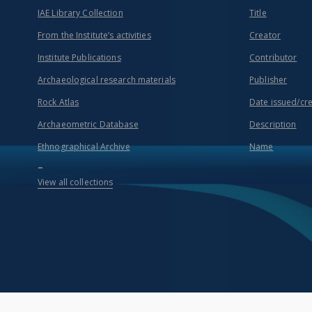
IAE Library Collection
Title
From the Institute’s activities
Creator
Institute Publications
Contributor
Archaeological research materials
Publisher
Rock Atlas
Date issued/cr
Archaeometric Database
Description
Ethnographical Archive
Name
...
View all collections