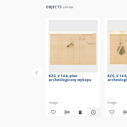
OBJECTS
similar
KZG, V 14 A, plan
KZG, V 14 A
archeologiczny wykopu
archeolog
Image
Image