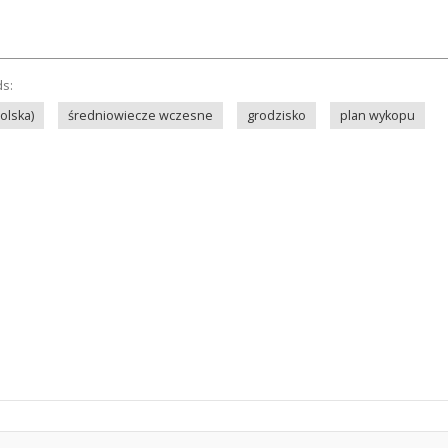
ds:
olska)
średniowiecze wczesne
grodzisko
plan wykopu