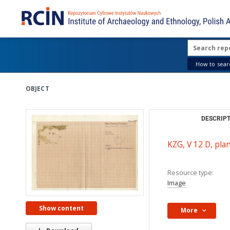
How to searc
OBJECT
DESCRIPT
KZG, V 12 D, pla
Resource type:
Image
Show content
More