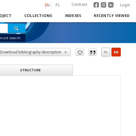
Contrast
EN
PL
Login
OJECT
COLLECTIONS
INDEXES
RECENTLY VIEWED
nced search
Download bibliography description
PL
EN
STRUCTURE