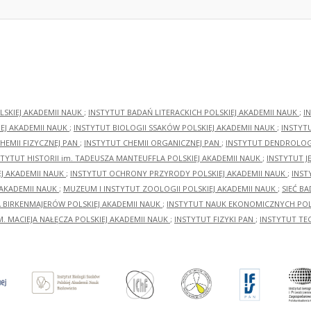
LSKIEJ AKADEMII NAUK
;
INSTYTUT BADAŃ LITERACKICH POLSKIEJ AKADEMII NAUK
;
I
EJ AKADEMII NAUK
;
INSTYTUT BIOLOGII SSAKÓW POLSKIEJ AKADEMII NAUK
;
INSTYT
HEMII FIZYCZNEJ PAN
;
INSTYTUT CHEMII ORGANICZNEJ PAN
;
INSTYTUT DENDROLOGI
STYTUT HISTORII im. TADEUSZA MANTEUFFLA POLSKIEJ AKADEMII NAUK
;
INSTYTUT J
EJ AKADEMII NAUK
;
INSTYTUT OCHRONY PRZYRODY POLSKIEJ AKADEMII NAUK
;
INST
 AKADEMII NAUK
;
MUZEUM I INSTYTUT ZOOLOGII POLSKIEJ AKADEMII NAUK
;
SIEĆ B
RA BIRKENMAJERÓW POLSKIEJ AKADEMII NAUK
;
INSTYTUT NAUK EKONOMICZNYCH POLS
M. MACIEJA NAŁĘCZA POLSKIEJ AKADEMII NAUK
;
INSTYTUT FIZYKI PAN
;
INSTYTUT TE