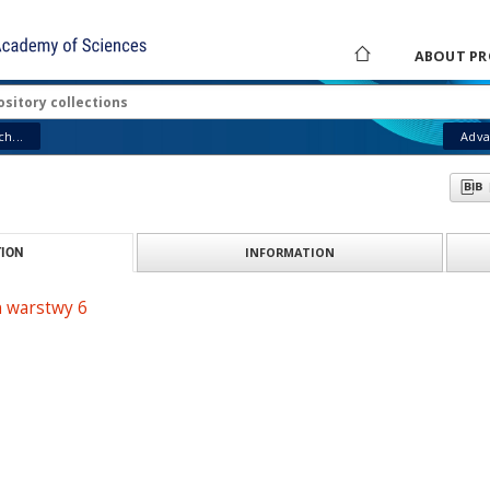
ABOUT PR
h...
Adva
INFORMATION
ION
n warstwy 6