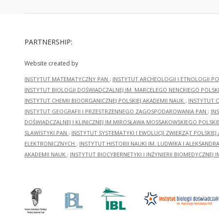
PARTNERSHIP:
Website created by
INSTYTUT MATEMATYCZNY PAN
;
INSTYTUT ARCHEOLOGII I ETNOLOGII PO
INSTYTUT BIOLOGII DOŚWIADCZALNEJ IM. MARCELEGO NENCKIEGO POLSKI
INSTYTUT CHEMII BIOORGANICZNEJ POLSKIEJ AKADEMII NAUK
;
INSTYTUT C
INSTYTUT GEOGRAFII I PRZESTRZENNEGO ZAGOSPODAROWANIA PAN
;
IN
DOŚWIADCZALNEJ I KLINICZNEJ IM.MIROSŁAWA MOSSAKOWSKIEGO POLSKI
SLAWISTYKI PAN
;
INSTYTUT SYSTEMATYKI I EWOLUCJI ZWIERZĄT POLSKIEJ
ELEKTRONICZNYCH
;
INSTYTUT HISTORII NAUKI IM. LUDWIKA I ALEKSAND
AKADEMII NAUK
;
INSTYTUT BIOCYBERNETYKI I INŻYNIERII BIOMEDYCZNEJ I