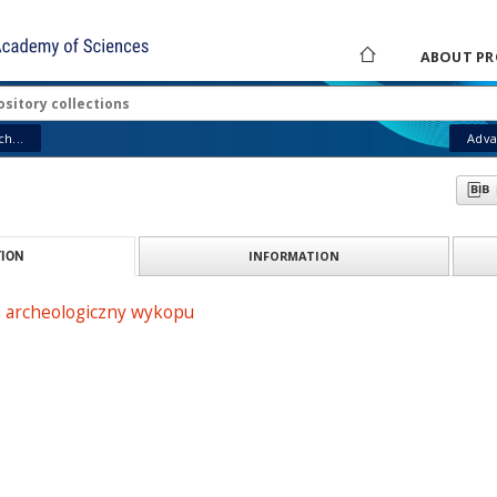
ABOUT PR
h...
Adva
INFORMATION
ION
n archeologiczny wykopu