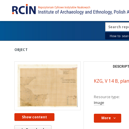
How to searc
OBJECT
DESCRIPT
KZG, V 14 B, pla
Resource type:
Image
Show content
More