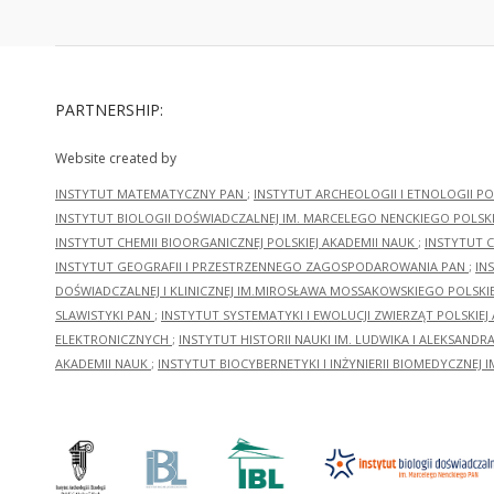
PARTNERSHIP:
Website created by
INSTYTUT MATEMATYCZNY PAN
;
INSTYTUT ARCHEOLOGII I ETNOLOGII PO
INSTYTUT BIOLOGII DOŚWIADCZALNEJ IM. MARCELEGO NENCKIEGO POLSKI
INSTYTUT CHEMII BIOORGANICZNEJ POLSKIEJ AKADEMII NAUK
;
INSTYTUT C
INSTYTUT GEOGRAFII I PRZESTRZENNEGO ZAGOSPODAROWANIA PAN
;
IN
DOŚWIADCZALNEJ I KLINICZNEJ IM.MIROSŁAWA MOSSAKOWSKIEGO POLSKI
SLAWISTYKI PAN
;
INSTYTUT SYSTEMATYKI I EWOLUCJI ZWIERZĄT POLSKIEJ
ELEKTRONICZNYCH
;
INSTYTUT HISTORII NAUKI IM. LUDWIKA I ALEKSAND
AKADEMII NAUK
;
INSTYTUT BIOCYBERNETYKI I INŻYNIERII BIOMEDYCZNEJ I