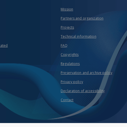
Mission
Partners and organization
Projects
Technical information
eated
FAQ
Copyrights
Regulations
Preservation and archive policy
Privacy policy
Declaration of accessibility
Contact