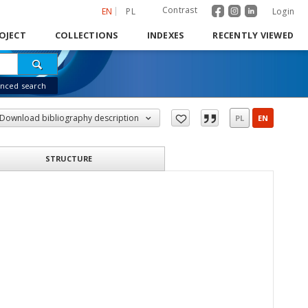
Contrast
EN
PL
Login
OJECT
COLLECTIONS
INDEXES
RECENTLY VIEWED
nced search
Download bibliography description
PL
EN
STRUCTURE