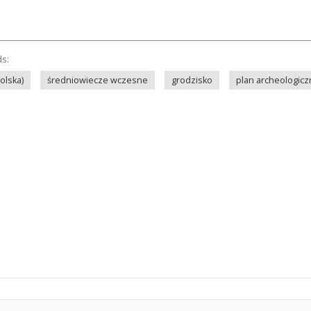
ds:
olska)
średniowiecze wczesne
grodzisko
plan archeologicz