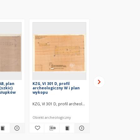
AB, plan
KZG, VI 301 D, profil
KZG, VI 301 D, profil
(szkic)
archeologiczny W i plan
archeologiczny N i pl
 słupków
wykopu
wykopu
owiecze wczesne
KZG, VI 301 D, profil archeologiczny W i plan wykopu średn
KZG, VI 301 D, profil a
Obiekt archeologiczny
Obiekt archeologiczny