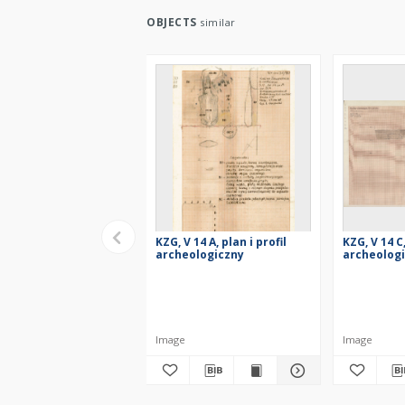
OBJECTS
similar
KZG, V 14 A, plan i profil
KZG, V 14 C,
archeologiczny
archeolog
Image
Image