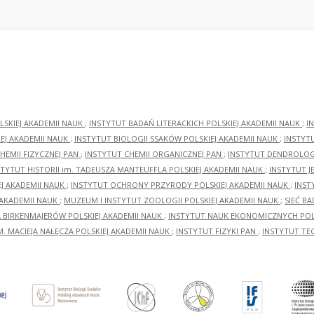
LSKIEJ AKADEMII NAUK
;
INSTYTUT BADAŃ LITERACKICH POLSKIEJ AKADEMII NAUK
;
I
EJ AKADEMII NAUK
;
INSTYTUT BIOLOGII SSAKÓW POLSKIEJ AKADEMII NAUK
;
INSTYT
HEMII FIZYCZNEJ PAN
;
INSTYTUT CHEMII ORGANICZNEJ PAN
;
INSTYTUT DENDROLOGI
STYTUT HISTORII im. TADEUSZA MANTEUFFLA POLSKIEJ AKADEMII NAUK
;
INSTYTUT J
EJ AKADEMII NAUK
;
INSTYTUT OCHRONY PRZYRODY POLSKIEJ AKADEMII NAUK
;
INST
 AKADEMII NAUK
;
MUZEUM I INSTYTUT ZOOLOGII POLSKIEJ AKADEMII NAUK
;
SIEĆ B
RA BIRKENMAJERÓW POLSKIEJ AKADEMII NAUK
;
INSTYTUT NAUK EKONOMICZNYCH POLS
M. MACIEJA NAŁĘCZA POLSKIEJ AKADEMII NAUK
;
INSTYTUT FIZYKI PAN
;
INSTYTUT TE