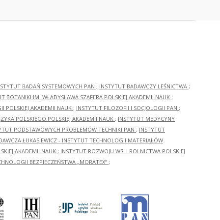
NSTYTUT BADAŃ SYSTEMOWYCH PAN
;
INSTYTUT BADAWCZY LEŚNICTWA
;
UT BOTANIKI IM. WŁADYSŁAWA SZAFERA POLSKIEJ AKADEMII NAUK
;
I POLSKIEJ AKADEMII NAUK
;
INSTYTUT FILOZOFII I SOCJOLOGII PAN
;
ĘZYKA POLSKIEGO POLSKIEJ AKADEMII NAUK
;
INSTYTUT MEDYCYNY
YTUT PODSTAWOWYCH PROBLEMÓW TECHNIKI PAN
;
INSTYTUT
ADAWCZA ŁUKASIEWICZ - INSTYTUT TECHNOLOGII MATERIAŁÓW
KIEJ AKADEMII NAUK
;
INSTYTUT ROZWOJU WSI I ROLNICTWA POLSKIEJ
CHNOLOGII BEZPIECZEŃSTWA „MORATEX”
;