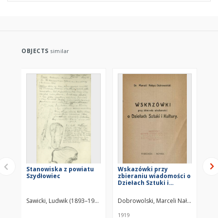
OBJECTS
similar
Stanowiska z powiatu
Wskazówki przy
Za
Szydłowiec
zbieraniu wiadomości o
Dziełach Sztuki i
Kultury
Sawicki, Ludwik (1893–1972)
Dobrowolski, Marceli Nałęcz (1876–
1919
192