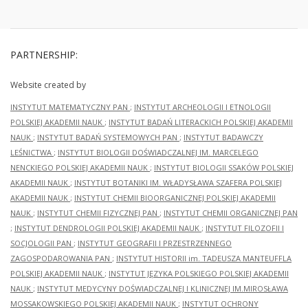
PARTNERSHIP:
Website created by
INSTYTUT MATEMATYCZNY PAN
;
INSTYTUT ARCHEOLOGII I ETNOLOGII
POLSKIEJ AKADEMII NAUK
;
INSTYTUT BADAŃ LITERACKICH POLSKIEJ AKADEMII
NAUK
;
INSTYTUT BADAŃ SYSTEMOWYCH PAN
;
INSTYTUT BADAWCZY
LEŚNICTWA
;
INSTYTUT BIOLOGII DOŚWIADCZALNEJ IM. MARCELEGO
NENCKIEGO POLSKIEJ AKADEMII NAUK
;
INSTYTUT BIOLOGII SSAKÓW POLSKIEJ
AKADEMII NAUK
;
INSTYTUT BOTANIKI IM. WŁADYSŁAWA SZAFERA POLSKIEJ
AKADEMII NAUK
;
INSTYTUT CHEMII BIOORGANICZNEJ POLSKIEJ AKADEMII
NAUK
;
INSTYTUT CHEMII FIZYCZNEJ PAN
;
INSTYTUT CHEMII ORGANICZNEJ PAN
;
INSTYTUT DENDROLOGII POLSKIEJ AKADEMII NAUK
;
INSTYTUT FILOZOFII I
SOCJOLOGII PAN
;
INSTYTUT GEOGRAFII I PRZESTRZENNEGO
ZAGOSPODAROWANIA PAN
;
INSTYTUT HISTORII im. TADEUSZA MANTEUFFLA
POLSKIEJ AKADEMII NAUK
;
INSTYTUT JĘZYKA POLSKIEGO POLSKIEJ AKADEMII
NAUK
;
INSTYTUT MEDYCYNY DOŚWIADCZALNEJ I KLINICZNEJ IM.MIROSŁAWA
MOSSAKOWSKIEGO POLSKIEJ AKADEMII NAUK
;
INSTYTUT OCHRONY