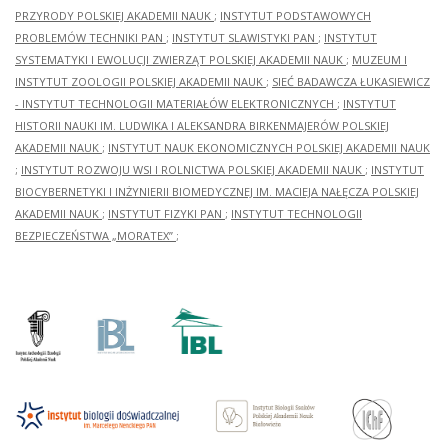
PRZYRODY POLSKIEJ AKADEMII NAUK
;
INSTYTUT PODSTAWOWYCH
PROBLEMÓW TECHNIKI PAN
;
INSTYTUT SLAWISTYKI PAN
;
INSTYTUT
SYSTEMATYKI I EWOLUCJI ZWIERZĄT POLSKIEJ AKADEMII NAUK
;
MUZEUM I
INSTYTUT ZOOLOGII POLSKIEJ AKADEMII NAUK
;
SIEĆ BADAWCZA ŁUKASIEWICZ
- INSTYTUT TECHNOLOGII MATERIAŁÓW ELEKTRONICZNYCH
;
INSTYTUT
HISTORII NAUKI IM. LUDWIKA I ALEKSANDRA BIRKENMAJERÓW POLSKIEJ
AKADEMII NAUK
;
INSTYTUT NAUK EKONOMICZNYCH POLSKIEJ AKADEMII NAUK
;
INSTYTUT ROZWOJU WSI I ROLNICTWA POLSKIEJ AKADEMII NAUK
;
INSTYTUT
BIOCYBERNETYKI I INŻYNIERII BIOMEDYCZNEJ IM. MACIEJA NAŁĘCZA POLSKIEJ
AKADEMII NAUK
;
INSTYTUT FIZYKI PAN
;
INSTYTUT TECHNOLOGII
BEZPIECZEŃSTWA „MORATEX”
;