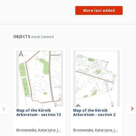
More last added
OBJECTS
most viewed
Map of the Kórnik
Map of the Kórnik
Ma
Arboretum - section 13
Arboretum - section 2
Ar
Broniewska, Katarzyna
Juszczak, Marek
Broniewska, Katarzyna
Nowak, Kinga
Strojnowski, B
Juszczak, Ma
Bro