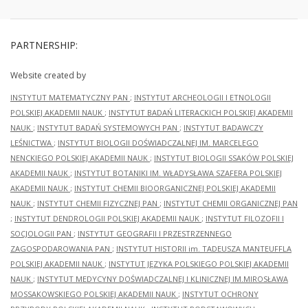
PARTNERSHIP:
Website created by
INSTYTUT MATEMATYCZNY PAN
;
INSTYTUT ARCHEOLOGII I ETNOLOGII
POLSKIEJ AKADEMII NAUK
;
INSTYTUT BADAŃ LITERACKICH POLSKIEJ AKADEMII
NAUK
;
INSTYTUT BADAŃ SYSTEMOWYCH PAN
;
INSTYTUT BADAWCZY
LEŚNICTWA
;
INSTYTUT BIOLOGII DOŚWIADCZALNEJ IM. MARCELEGO
NENCKIEGO POLSKIEJ AKADEMII NAUK
;
INSTYTUT BIOLOGII SSAKÓW POLSKIEJ
AKADEMII NAUK
;
INSTYTUT BOTANIKI IM. WŁADYSŁAWA SZAFERA POLSKIEJ
AKADEMII NAUK
;
INSTYTUT CHEMII BIOORGANICZNEJ POLSKIEJ AKADEMII
NAUK
;
INSTYTUT CHEMII FIZYCZNEJ PAN
;
INSTYTUT CHEMII ORGANICZNEJ PAN
;
INSTYTUT DENDROLOGII POLSKIEJ AKADEMII NAUK
;
INSTYTUT FILOZOFII I
SOCJOLOGII PAN
;
INSTYTUT GEOGRAFII I PRZESTRZENNEGO
ZAGOSPODAROWANIA PAN
;
INSTYTUT HISTORII im. TADEUSZA MANTEUFFLA
POLSKIEJ AKADEMII NAUK
;
INSTYTUT JĘZYKA POLSKIEGO POLSKIEJ AKADEMII
NAUK
;
INSTYTUT MEDYCYNY DOŚWIADCZALNEJ I KLINICZNEJ IM.MIROSŁAWA
MOSSAKOWSKIEGO POLSKIEJ AKADEMII NAUK
;
INSTYTUT OCHRONY