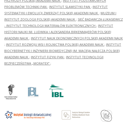
PRZYRODY POLSKIEJ AKADEMII NAUK
;
INSTYTUT PODSTAWOWYCH
PROBLEMÓW TECHNIKI PAN
;
INSTYTUT SLAWISTYKI PAN
;
INSTYTUT
SYSTEMATYKI I EWOLUCJI ZWIERZĄT POLSKIEJ AKADEMII NAUK
;
MUZEUM I
INSTYTUT ZOOLOGII POLSKIEJ AKADEMII NAUK
;
SIEĆ BADAWCZA ŁUKASIEWICZ
- INSTYTUT TECHNOLOGII MATERIAŁÓW ELEKTRONICZNYCH
;
INSTYTUT
HISTORII NAUKI IM. LUDWIKA I ALEKSANDRA BIRKENMAJERÓW POLSKIEJ
AKADEMII NAUK
;
INSTYTUT NAUK EKONOMICZNYCH POLSKIEJ AKADEMII NAUK
;
INSTYTUT ROZWOJU WSI I ROLNICTWA POLSKIEJ AKADEMII NAUK
;
INSTYTUT
BIOCYBERNETYKI I INŻYNIERII BIOMEDYCZNEJ IM. MACIEJA NAŁĘCZA POLSKIEJ
AKADEMII NAUK
;
INSTYTUT FIZYKI PAN
;
INSTYTUT TECHNOLOGII
BEZPIECZEŃSTWA „MORATEX”
;