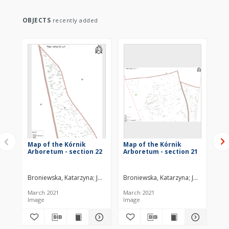
OBJECTS
recently added
Map of the Kórnik
Map of the Kórnik
Ma
Arboretum - section 22
Arboretum - section 21
Ar
Broniewska, Katarzyna
Juszczak, Marek
Broniewska, Katarzyna
Nowak, Kinga
Strojnowski, B
Juszczak, Ma
Bro
March 2021
March 2021
Mar
Image
Image
Im