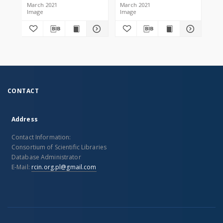
March 2021
March 2021
Mar
Image
Image
Im
CONTACT
Address
Contact Information:
Consortium of Scientific Libraries
Database Administrator
E-Mail:
rcin.org.pl@gmail.com