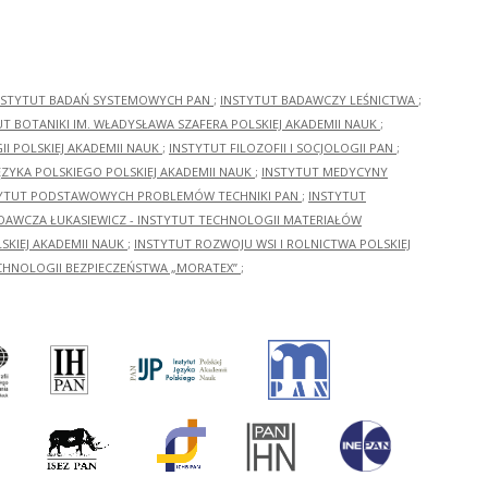
NSTYTUT BADAŃ SYSTEMOWYCH PAN
;
INSTYTUT BADAWCZY LEŚNICTWA
;
UT BOTANIKI IM. WŁADYSŁAWA SZAFERA POLSKIEJ AKADEMII NAUK
;
I POLSKIEJ AKADEMII NAUK
;
INSTYTUT FILOZOFII I SOCJOLOGII PAN
;
ĘZYKA POLSKIEGO POLSKIEJ AKADEMII NAUK
;
INSTYTUT MEDYCYNY
YTUT PODSTAWOWYCH PROBLEMÓW TECHNIKI PAN
;
INSTYTUT
ADAWCZA ŁUKASIEWICZ - INSTYTUT TECHNOLOGII MATERIAŁÓW
KIEJ AKADEMII NAUK
;
INSTYTUT ROZWOJU WSI I ROLNICTWA POLSKIEJ
CHNOLOGII BEZPIECZEŃSTWA „MORATEX”
;