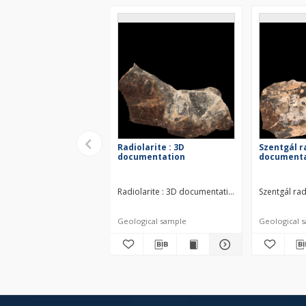
Radiolarite : 3D
Szentgál ra
documentation
documenta
Radiolarite : 3D documentation Middle Jurassic
Szentgál rad
Geological sample
Geological 