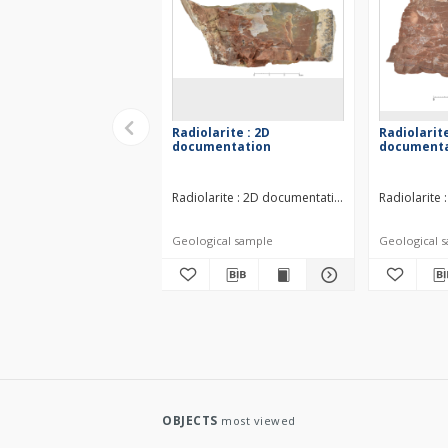
Radiolarite : 2D
Radiolarite
documentation
documenta
Radiolarite : 2D documentation Middle Jurassic
Radiolarite
Geological sample
Geological 
OBJECTS
most viewed