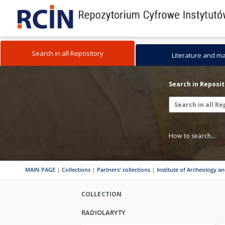
Search in all Repository
Literature and m
Search in Reposi
How to search...
MAIN PAGE
|
Collections
|
Partners' collections
|
Institute of Archeology a
COLLECTION
RADIOLARYTY