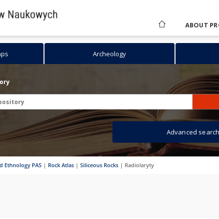
ABOUT PR
aps
Archeology
tory
Advanced searc
nd Ethnology PAS
|
Rock Atlas
|
Siliceous Rocks
|
Radiolaryty