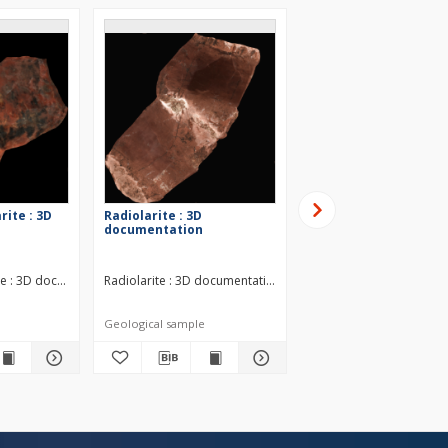
rite : 3D
Radiolarite : 3D
Radiolarite : 3D
documentation
documentation
c
te : 3D documentation Middle Jurassic
Radiolarite : 3D documentation Middle Jurassic
Radiolarite : 3D docume
Geological sample
Geological sample