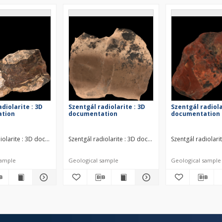
diolarite : 3D
Szentgál radiolarite : 3D
Szentgál radiola
tion
documentation
documentation
iolarite : 3D documentation Middle Jurassic
Szentgál radiolarite : 3D documentation Middle Jurassi
Szentgál radiolari
sample
Geological sample
Geological sample