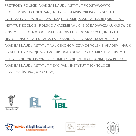
PRZYRODY POLSKIEJ AKADEMII NAUK
;
INSTYTUT PODSTAWOWYCH
PROBLEMÓW TECHNIKI PAN
;
INSTYTUT SLAWISTYKI PAN
;
INSTYTUT
SYSTEMATYKI I EWOLUCJI ZWIERZĄT POLSKIEJ AKADEMII NAUK
;
MUZEUM I
INSTYTUT ZOOLOGII POLSKIEJ AKADEMII NAUK
;
SIEĆ BADAWCZA ŁUKASIEWICZ
- INSTYTUT TECHNOLOGII MATERIAŁÓW ELEKTRONICZNYCH
;
INSTYTUT
HISTORII NAUKI IM. LUDWIKA I ALEKSANDRA BIRKENMAJERÓW POLSKIEJ
AKADEMII NAUK
;
INSTYTUT NAUK EKONOMICZNYCH POLSKIEJ AKADEMII NAUK
;
INSTYTUT ROZWOJU WSI I ROLNICTWA POLSKIEJ AKADEMII NAUK
;
INSTYTUT
BIOCYBERNETYKI I INŻYNIERII BIOMEDYCZNEJ IM. MACIEJA NAŁĘCZA POLSKIEJ
AKADEMII NAUK
;
INSTYTUT FIZYKI PAN
;
INSTYTUT TECHNOLOGII
BEZPIECZEŃSTWA „MORATEX”
;