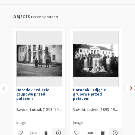
OBJECTS
recently added
Horodok : zdjęcie
Horodok : zdjęcie
Ho
grupowe przed
grupowe przed
gr
pałacem
pałacem
pa
Sawicki, Ludwik (1893–1972)
Sawicki, Ludwik (1893–1972)
Saw
Image
Image
Im