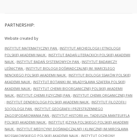
PARTNERSHIP:
Website created by
INSTYTUT MATEMATYCZNY PAN
;
INSTYTUT ARCHEOLOGII I ETNOLOGII
POLSKIEJ AKADEMII NAUK
;
INSTYTUT BADAŃ LITERACKICH POLSKIEJ AKADEMII
NAUK
;
INSTYTUT BADAŃ SYSTEMOWYCH PAN
;
INSTYTUT BADAWCZY
LEŚNICTWA
;
INSTYTUT BIOLOGII DOŚWIADCZALNEJ IM. MARCELEGO
NENCKIEGO POLSKIEJ AKADEMII NAUK
;
INSTYTUT BIOLOGII SSAKÓW POLSKIEJ
AKADEMII NAUK
;
INSTYTUT BOTANIKI IM. WŁADYSŁAWA SZAFERA POLSKIEJ
AKADEMII NAUK
;
INSTYTUT CHEMII BIOORGANICZNEJ POLSKIEJ AKADEMII
NAUK
;
INSTYTUT CHEMII FIZYCZNEJ PAN
;
INSTYTUT CHEMII ORGANICZNEJ PAN
;
INSTYTUT DENDROLOGII POLSKIEJ AKADEMII NAUK
;
INSTYTUT FILOZOFII I
SOCJOLOGII PAN
;
INSTYTUT GEOGRAFII I PRZESTRZENNEGO
ZAGOSPODAROWANIA PAN
;
INSTYTUT HISTORII im. TADEUSZA MANTEUFFLA
POLSKIEJ AKADEMII NAUK
;
INSTYTUT JĘZYKA POLSKIEGO POLSKIEJ AKADEMII
NAUK
;
INSTYTUT MEDYCYNY DOŚWIADCZALNEJ I KLINICZNEJ IM.MIROSŁAWA
MOSSAKOWSKIEGO POLSKIEJ AKADEMII NAUK
;
INSTYTUT OCHRONY