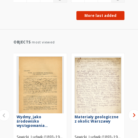
More last added
OBJECTS
most viewed
Wydmy, jako
Materiały geologiczne
Wyc
środowisko
z okolic Warszawy
We
występowania
Sp
zabytków kulturowych
Po
To
Sawicki, Ludwik (1893–1972)
Sawicki, Ludwik (1893–1972)
Saw