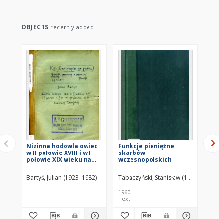
OBJECTS
recently added
Nizinna hodowla owiec
Funkcje pieniężne
To
w II połowie XVIII i w I
skarbów
Kr
połowie XIX wieku na
wczesnopolskich
brą
przykładzie dóbr
Ordynacji Zamojskiej
Bartyś, Julian (1923–1982)
Tabaczyński, Stanisław (1930–2020)
Now
1960
198
Text