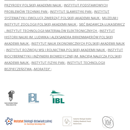
PRZYRODY POLSKIEJ AKADEMII NAUK
;
INSTYTUT PODSTAWOWYCH
PROBLEMÓW TECHNIKI PAN
;
INSTYTUT SLAWISTYKI PAN
;
INSTYTUT
SYSTEMATYKI I EWOLUCJI ZWIERZĄT POLSKIEJ AKADEMII NAUK
;
MUZEUM I
INSTYTUT ZOOLOGII POLSKIEJ AKADEMII NAUK
;
SIEĆ BADAWCZA ŁUKASIEWICZ
- INSTYTUT TECHNOLOGII MATERIAŁÓW ELEKTRONICZNYCH
;
INSTYTUT
HISTORII NAUKI IM. LUDWIKA I ALEKSANDRA BIRKENMAJERÓW POLSKIEJ
AKADEMII NAUK
;
INSTYTUT NAUK EKONOMICZNYCH POLSKIEJ AKADEMII NAUK
;
INSTYTUT ROZWOJU WSI I ROLNICTWA POLSKIEJ AKADEMII NAUK
;
INSTYTUT
BIOCYBERNETYKI I INŻYNIERII BIOMEDYCZNEJ IM. MACIEJA NAŁĘCZA POLSKIEJ
AKADEMII NAUK
;
INSTYTUT FIZYKI PAN
;
INSTYTUT TECHNOLOGII
BEZPIECZEŃSTWA „MORATEX”
;