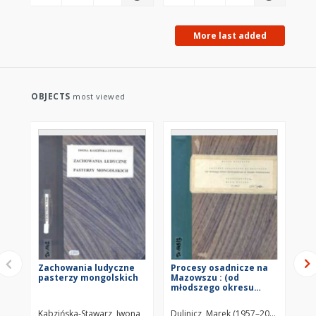
More last added
OBJECTS
most viewed
Zachowania ludyczne
Procesy osadnicze na
Pr
pasterzy mongolskich
Mazowszu : (od
Ma
młodszego okresu
mł
przedrzymskiego po
pr
wczesne
wc
Kabzińska-Stawarz, Iwona
Dulinicz, Marek (1957–2010)
Dul