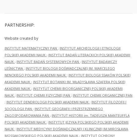
PARTNERSHIP:
Website created by
INSTYTUT MATEMATYCZNY PAN
;
INSTYTUT ARCHEOLOGII I ETNOLOGII
POLSKIEJ AKADEMII NAUK
;
INSTYTUT BADAŃ LITERACKICH POLSKIEJ AKADEMII
NAUK
;
INSTYTUT BADAŃ SYSTEMOWYCH PAN
;
INSTYTUT BADAWCZY
LEŚNICTWA
;
INSTYTUT BIOLOGII DOŚWIADCZALNEJ IM. MARCELEGO
NENCKIEGO POLSKIEJ AKADEMII NAUK
;
INSTYTUT BIOLOGII SSAKÓW POLSKIEJ
AKADEMII NAUK
;
INSTYTUT BOTANIKI IM. WŁADYSŁAWA SZAFERA POLSKIEJ
AKADEMII NAUK
;
INSTYTUT CHEMII BIOORGANICZNEJ POLSKIEJ AKADEMII
NAUK
;
INSTYTUT CHEMII FIZYCZNEJ PAN
;
INSTYTUT CHEMII ORGANICZNEJ PAN
;
INSTYTUT DENDROLOGII POLSKIEJ AKADEMII NAUK
;
INSTYTUT FILOZOFII I
SOCJOLOGII PAN
;
INSTYTUT GEOGRAFII I PRZESTRZENNEGO
ZAGOSPODAROWANIA PAN
;
INSTYTUT HISTORII im. TADEUSZA MANTEUFFLA
POLSKIEJ AKADEMII NAUK
;
INSTYTUT JĘZYKA POLSKIEGO POLSKIEJ AKADEMII
NAUK
;
INSTYTUT MEDYCYNY DOŚWIADCZALNEJ I KLINICZNEJ IM.MIROSŁAWA
MOSSAKOWSKIEGO POLSKIEJ AKADEMII NAUK
;
INSTYTUT OCHRONY