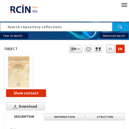
How to search...
Advanced search
OBJECT
PL
EN
Show content
Download
DESCRIPTION
INFORMATION
STRUCTURE