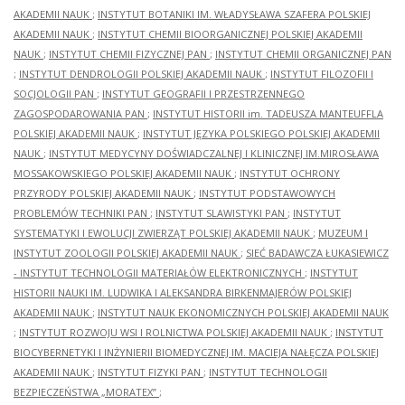
AKADEMII NAUK
;
INSTYTUT BOTANIKI IM. WŁADYSŁAWA SZAFERA POLSKIEJ
AKADEMII NAUK
;
INSTYTUT CHEMII BIOORGANICZNEJ POLSKIEJ AKADEMII
NAUK
;
INSTYTUT CHEMII FIZYCZNEJ PAN
;
INSTYTUT CHEMII ORGANICZNEJ PAN
;
INSTYTUT DENDROLOGII POLSKIEJ AKADEMII NAUK
;
INSTYTUT FILOZOFII I
SOCJOLOGII PAN
;
INSTYTUT GEOGRAFII I PRZESTRZENNEGO
ZAGOSPODAROWANIA PAN
;
INSTYTUT HISTORII im. TADEUSZA MANTEUFFLA
POLSKIEJ AKADEMII NAUK
;
INSTYTUT JĘZYKA POLSKIEGO POLSKIEJ AKADEMII
NAUK
;
INSTYTUT MEDYCYNY DOŚWIADCZALNEJ I KLINICZNEJ IM.MIROSŁAWA
MOSSAKOWSKIEGO POLSKIEJ AKADEMII NAUK
;
INSTYTUT OCHRONY
PRZYRODY POLSKIEJ AKADEMII NAUK
;
INSTYTUT PODSTAWOWYCH
PROBLEMÓW TECHNIKI PAN
;
INSTYTUT SLAWISTYKI PAN
;
INSTYTUT
SYSTEMATYKI I EWOLUCJI ZWIERZĄT POLSKIEJ AKADEMII NAUK
;
MUZEUM I
INSTYTUT ZOOLOGII POLSKIEJ AKADEMII NAUK
;
SIEĆ BADAWCZA ŁUKASIEWICZ
- INSTYTUT TECHNOLOGII MATERIAŁÓW ELEKTRONICZNYCH
;
INSTYTUT
HISTORII NAUKI IM. LUDWIKA I ALEKSANDRA BIRKENMAJERÓW POLSKIEJ
AKADEMII NAUK
;
INSTYTUT NAUK EKONOMICZNYCH POLSKIEJ AKADEMII NAUK
;
INSTYTUT ROZWOJU WSI I ROLNICTWA POLSKIEJ AKADEMII NAUK
;
INSTYTUT
BIOCYBERNETYKI I INŻYNIERII BIOMEDYCZNEJ IM. MACIEJA NAŁĘCZA POLSKIEJ
AKADEMII NAUK
;
INSTYTUT FIZYKI PAN
;
INSTYTUT TECHNOLOGII
BEZPIECZEŃSTWA „MORATEX”
;