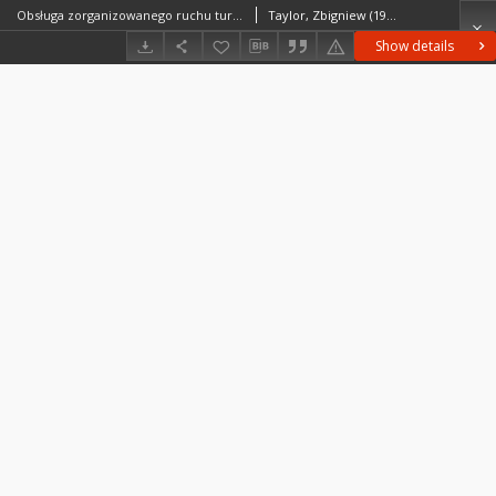
Obsługa zorganizowanego ruchu turystycznego w Polsce = The servicing of organised tourism in Poland Obsługa zorganizowanego ruchu turystycznego w Polsce = The servicing of organised tourism in Poland
Taylor, Zbigniew (1946– )Ciechański, Ariel
Show details