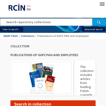
How to search...
Advanced search
MAIN PAGE
|
Collections
|
Publications of IGiPZ PAN and employees
COLLECTION
PUBLICATIONS OF IGIPZ PAN AND EMPLOYEES
The
collection
includes
articles
from
leading
Polish
scientific
journals
such
Search in collection