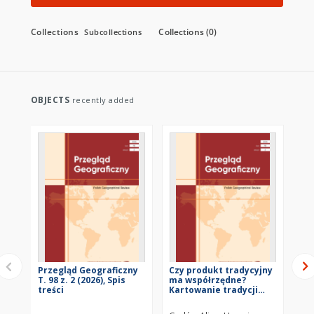
as
"Geographia
Polonica"
Collections
Collections (0)
Subcollections
(in
english),
"Przegląd
Geograficzny"
and
"Europa
OBJECTS
recently added
XXI",
"Studia
Obszarów
Wiejskich".
New
volumes
of
"Prace
Geograficzne"
published
by the
Institute
are
also
Przegląd Geograficzny
Czy produkt tradycyjny
Cz
regularly
T. 98 z. 2 (2026), Spis
ma współrzędne?
ma
published,
treści
Kartowanie tradycji
Ka
żywnościowych w
ży
as well
Polsce : tekst
Pol
as