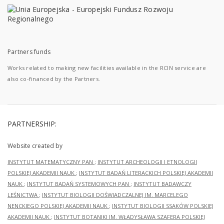
Partners funds
Works related to making new facilities available in the RCIN service are
also co-financed by the Partners.
PARTNERSHIP:
Website created by
INSTYTUT MATEMATYCZNY PAN
;
INSTYTUT ARCHEOLOGII I ETNOLOGII
POLSKIEJ AKADEMII NAUK
;
INSTYTUT BADAŃ LITERACKICH POLSKIEJ AKADEMII
NAUK
;
INSTYTUT BADAŃ SYSTEMOWYCH PAN
;
INSTYTUT BADAWCZY
LEŚNICTWA
;
INSTYTUT BIOLOGII DOŚWIADCZALNEJ IM. MARCELEGO
NENCKIEGO POLSKIEJ AKADEMII NAUK
;
INSTYTUT BIOLOGII SSAKÓW POLSKIEJ
AKADEMII NAUK
;
INSTYTUT BOTANIKI IM. WŁADYSŁAWA SZAFERA POLSKIEJ