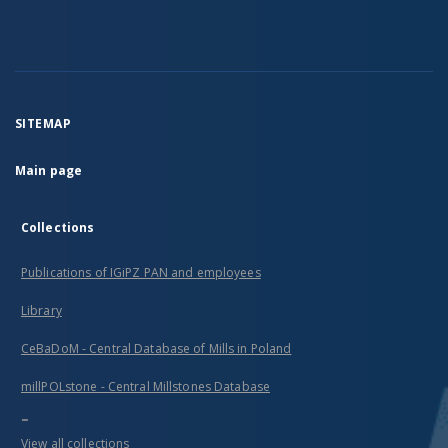
institutions
who
could
find
our
actions
in this
area
SITEMAP
insufficient,
please
Main page
contact
us
immediately.
The
Collections
current
publications
Publications of IGiPZ PAN and employees
are
released
in the
Library
Open
Access
CeBaDoM - Central Database of Mills in Poland
model
under
millPOLstone - Central Millstones Database
a free
CC BY
...
4.0
View all collections
license,