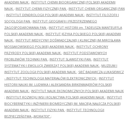
AKADEMII NAUK
;
INSTYTUT CHEMII BIOORGANICZNEJ POLSKIEJ AKADEMII
NAUK
;
INSTYTUT CHEMII FIZYCZNEJ PAN
;
INSTYTUT CHEMII ORGANICZNEJ PAN
;
INSTYTUT DENDROLOGII POLSKIEJ AKADEMII NAUK
;
INSTYTUT FILOZOFII I
SOCJOLOGII PAN
;
INSTYTUT GEOGRAFII I PRZESTRZENNEGO
ZAGOSPODAROWANIA PAN
;
INSTYTUT HISTORII im. TADEUSZA MANTEUFFLA
POLSKIEJ AKADEMII NAUK
;
INSTYTUT JĘZYKA POLSKIEGO POLSKIEJ AKADEMII
NAUK
;
INSTYTUT MEDYCYNY DOŚWIADCZALNEJ I KLINICZNEJ IM.MIROSŁAWA
MOSSAKOWSKIEGO POLSKIEJ AKADEMII NAUK
;
INSTYTUT OCHRONY
PRZYRODY POLSKIEJ AKADEMII NAUK
;
INSTYTUT PODSTAWOWYCH
PROBLEMÓW TECHNIKI PAN
;
INSTYTUT SLAWISTYKI PAN
;
INSTYTUT
SYSTEMATYKI I EWOLUCJI ZWIERZĄT POLSKIEJ AKADEMII NAUK
;
MUZEUM I
INSTYTUT ZOOLOGII POLSKIEJ AKADEMII NAUK
;
SIEĆ BADAWCZA ŁUKASIEWICZ
- INSTYTUT TECHNOLOGII MATERIAŁÓW ELEKTRONICZNYCH
;
INSTYTUT
HISTORII NAUKI IM. LUDWIKA I ALEKSANDRA BIRKENMAJERÓW POLSKIEJ
AKADEMII NAUK
;
INSTYTUT NAUK EKONOMICZNYCH POLSKIEJ AKADEMII NAUK
;
INSTYTUT ROZWOJU WSI I ROLNICTWA POLSKIEJ AKADEMII NAUK
;
INSTYTUT
BIOCYBERNETYKI I INŻYNIERII BIOMEDYCZNEJ IM. MACIEJA NAŁĘCZA POLSKIEJ
AKADEMII NAUK
;
INSTYTUT FIZYKI PAN
;
INSTYTUT TECHNOLOGII
BEZPIECZEŃSTWA „MORATEX”
;