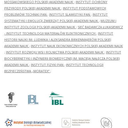
MOSSAKOWSKIEGO POLSKIEJ AKADEMII NAUK
;
INSTYTUT OCHRONY
PRZYRODY POLSKIEJ AKADEMII NAUK
;
INSTYTUT PODSTAWOWYCH
PROBLEMÓW TECHNIKI PAN
;
INSTYTUT SLAWISTYKI PAN
;
INSTYTUT
SYSTEMATYKI I EWOLUCJI ZWIERZĄT POLSKIEJ AKADEMII NAUK
;
MUZEUM I
INSTYTUT ZOOLOGII POLSKIEJ AKADEMII NAUK
;
SIEĆ BADAWCZA ŁUKASIEWICZ
- INSTYTUT TECHNOLOGII MATERIAŁÓW ELEKTRONICZNYCH
;
INSTYTUT
HISTORII NAUKI IM. LUDWIKA I ALEKSANDRA BIRKENMAJERÓW POLSKIEJ
AKADEMII NAUK
;
INSTYTUT NAUK EKONOMICZNYCH POLSKIEJ AKADEMII NAUK
;
INSTYTUT ROZWOJU WSI I ROLNICTWA POLSKIEJ AKADEMII NAUK
;
INSTYTUT
BIOCYBERNETYKI I INŻYNIERII BIOMEDYCZNEJ IM. MACIEJA NAŁĘCZA POLSKIEJ
AKADEMII NAUK
;
INSTYTUT FIZYKI PAN
;
INSTYTUT TECHNOLOGII
BEZPIECZEŃSTWA „MORATEX”
;