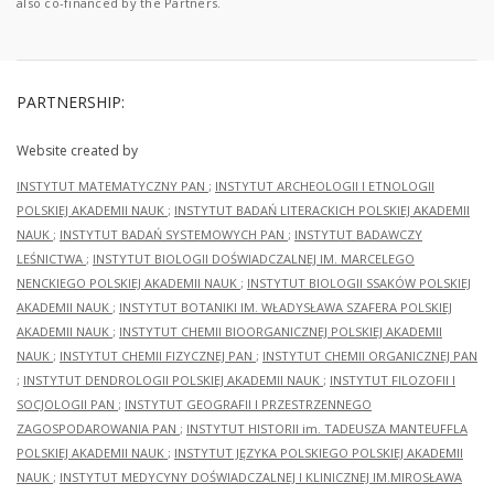
also co-financed by the Partners.
PARTNERSHIP:
Website created by
INSTYTUT MATEMATYCZNY PAN
;
INSTYTUT ARCHEOLOGII I ETNOLOGII
POLSKIEJ AKADEMII NAUK
;
INSTYTUT BADAŃ LITERACKICH POLSKIEJ AKADEMII
NAUK
;
INSTYTUT BADAŃ SYSTEMOWYCH PAN
;
INSTYTUT BADAWCZY
LEŚNICTWA
;
INSTYTUT BIOLOGII DOŚWIADCZALNEJ IM. MARCELEGO
NENCKIEGO POLSKIEJ AKADEMII NAUK
;
INSTYTUT BIOLOGII SSAKÓW POLSKIEJ
AKADEMII NAUK
;
INSTYTUT BOTANIKI IM. WŁADYSŁAWA SZAFERA POLSKIEJ
AKADEMII NAUK
;
INSTYTUT CHEMII BIOORGANICZNEJ POLSKIEJ AKADEMII
NAUK
;
INSTYTUT CHEMII FIZYCZNEJ PAN
;
INSTYTUT CHEMII ORGANICZNEJ PAN
;
INSTYTUT DENDROLOGII POLSKIEJ AKADEMII NAUK
;
INSTYTUT FILOZOFII I
SOCJOLOGII PAN
;
INSTYTUT GEOGRAFII I PRZESTRZENNEGO
ZAGOSPODAROWANIA PAN
;
INSTYTUT HISTORII im. TADEUSZA MANTEUFFLA
POLSKIEJ AKADEMII NAUK
;
INSTYTUT JĘZYKA POLSKIEGO POLSKIEJ AKADEMII
NAUK
;
INSTYTUT MEDYCYNY DOŚWIADCZALNEJ I KLINICZNEJ IM.MIROSŁAWA