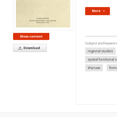
More
Show content
Subject and keywor
Download
regional studies
spatial functional s
Warsaw
Roma