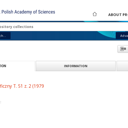
ABOUT PR
h...
Adva
INFORMATION
ION
iczny T. 51 z. 2 (1979
: