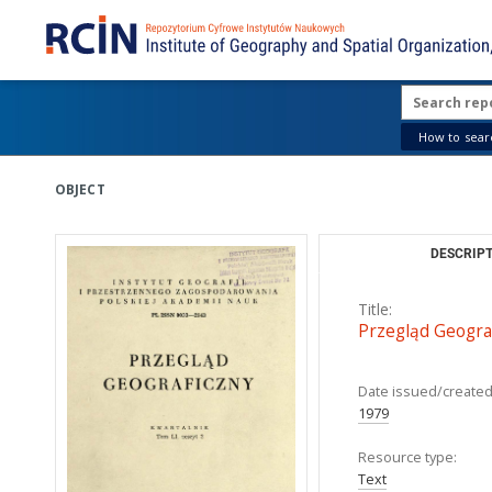
How to searc
OBJECT
DESCRIPT
Title:
Przegląd Geograf
Date issued/created
1979
Resource type:
Text