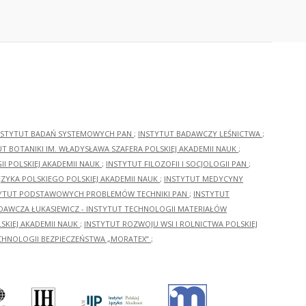
NSTYTUT BADAŃ SYSTEMOWYCH PAN
;
INSTYTUT BADAWCZY LEŚNICTWA
;
UT BOTANIKI IM. WŁADYSŁAWA SZAFERA POLSKIEJ AKADEMII NAUK
;
I POLSKIEJ AKADEMII NAUK
;
INSTYTUT FILOZOFII I SOCJOLOGII PAN
;
ĘZYKA POLSKIEGO POLSKIEJ AKADEMII NAUK
;
INSTYTUT MEDYCYNY
YTUT PODSTAWOWYCH PROBLEMÓW TECHNIKI PAN
;
INSTYTUT
ADAWCZA ŁUKASIEWICZ - INSTYTUT TECHNOLOGII MATERIAŁÓW
KIEJ AKADEMII NAUK
;
INSTYTUT ROZWOJU WSI I ROLNICTWA POLSKIEJ
CHNOLOGII BEZPIECZEŃSTWA „MORATEX”
;