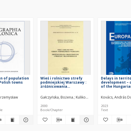
on of population
Wieś i rolnictwo strefy
Delays in territo
 Polish towns
podmiejskiej Warszawy :
development – 
zróżnicowania
of the Hungaria
przestrzenne i procesy
Ridge Region
transformacji
 Przemysław
Gałczyńska, Bożena.
Kulikowski, Roman
Kovács, András D
2000
2023
le
Book/Chapter
Text