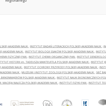
LSKIEJ AKADEMII NAUK
;
INSTYTUT BADAŃ LITERACKICH POLSKIEJ AKADEMII NAUK
;
I
EJ AKADEMII NAUK
;
INSTYTUT BIOLOGII SSAKÓW POLSKIEJ AKADEMII NAUK
;
INSTYT
HEMII FIZYCZNEJ PAN
;
INSTYTUT CHEMII ORGANICZNEJ PAN
;
INSTYTUT DENDROLOGI
STYTUT HISTORII im. TADEUSZA MANTEUFFLA POLSKIEJ AKADEMII NAUK
;
INSTYTUT J
EJ AKADEMII NAUK
;
INSTYTUT OCHRONY PRZYRODY POLSKIEJ AKADEMII NAUK
;
INST
 AKADEMII NAUK
;
MUZEUM I INSTYTUT ZOOLOGII POLSKIEJ AKADEMII NAUK
;
SIEĆ B
RA BIRKENMAJERÓW POLSKIEJ AKADEMII NAUK
;
INSTYTUT NAUK EKONOMICZNYCH POLS
M. MACIEJA NAŁĘCZA POLSKIEJ AKADEMII NAUK
;
INSTYTUT FIZYKI PAN
;
INSTYTUT TE