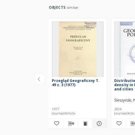
OBJECTS
similar
Przegląd Geograficzny T.
Distributi
49 z. 3 (1977)
density in
and cities
Śleszyński,
1977
2014
Journal/Article
Journal/Artic