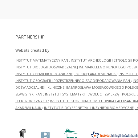
PARTNERSHIP:
Website created by
INSTYTUT MATEMATYCZNY PAN
;
INSTYTUT ARCHEOLOGII I ETNOLOGII PO
INSTYTUT BIOLOGII DOŚWIADCZALNEJ IM. MARCELEGO NENCKIEGO POLSKI
INSTYTUT CHEMII BIOORGANICZNEJ POLSKIEJ AKADEMII NAUK
;
INSTYTUT C
INSTYTUT GEOGRAFII I PRZESTRZENNEGO ZAGOSPODAROWANIA PAN
;
IN
DOŚWIADCZALNEJ I KLINICZNEJ IM.MIROSŁAWA MOSSAKOWSKIEGO POLSKI
SLAWISTYKI PAN
;
INSTYTUT SYSTEMATYKI I EWOLUCJI ZWIERZĄT POLSKIEJ
ELEKTRONICZNYCH
;
INSTYTUT HISTORII NAUKI IM. LUDWIKA I ALEKSAND
AKADEMII NAUK
;
INSTYTUT BIOCYBERNETYKI I INŻYNIERII BIOMEDYCZNEJ I