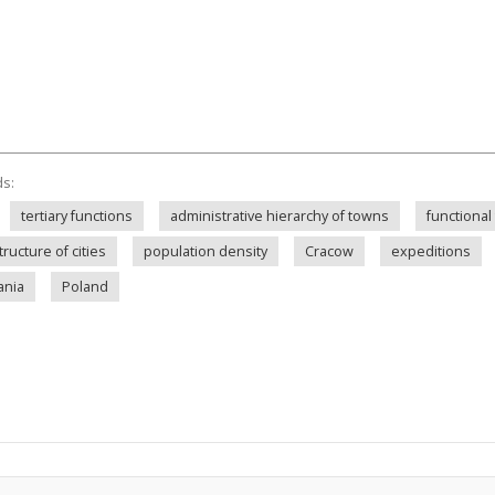
ds:
tertiary functions
administrative hierarchy of towns
functional
tructure of cities
population density
Cracow
expeditions
nia
Poland