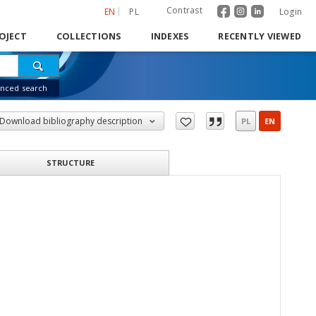
Contrast
EN
PL
Login
OJECT
COLLECTIONS
INDEXES
RECENTLY VIEWED
nced search
Download bibliography description
PL
EN
STRUCTURE