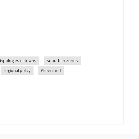
 typologies of towns
suburban zones
regional policy
Greenland