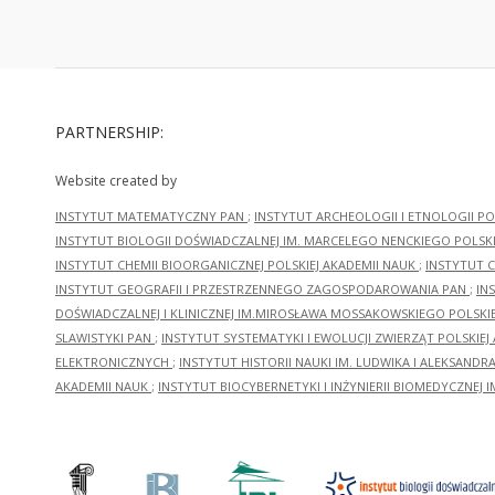
PARTNERSHIP:
Website created by
INSTYTUT MATEMATYCZNY PAN
;
INSTYTUT ARCHEOLOGII I ETNOLOGII PO
INSTYTUT BIOLOGII DOŚWIADCZALNEJ IM. MARCELEGO NENCKIEGO POLSKI
INSTYTUT CHEMII BIOORGANICZNEJ POLSKIEJ AKADEMII NAUK
;
INSTYTUT C
INSTYTUT GEOGRAFII I PRZESTRZENNEGO ZAGOSPODAROWANIA PAN
;
IN
DOŚWIADCZALNEJ I KLINICZNEJ IM.MIROSŁAWA MOSSAKOWSKIEGO POLSKI
SLAWISTYKI PAN
;
INSTYTUT SYSTEMATYKI I EWOLUCJI ZWIERZĄT POLSKIEJ
ELEKTRONICZNYCH
;
INSTYTUT HISTORII NAUKI IM. LUDWIKA I ALEKSAND
AKADEMII NAUK
;
INSTYTUT BIOCYBERNETYKI I INŻYNIERII BIOMEDYCZNEJ I