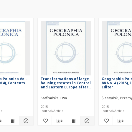
 Polonica Vol.
Transformations of large
Geographia Polo
014), Contents
housing estates in Central
88 No. 4 (2015),
and Eastern Europe after
Editor
the collapse of
communism
Szafrańska, Ewa
Śleszyński, Przem
2015
2015
le
Journal/Article
Journal/Article