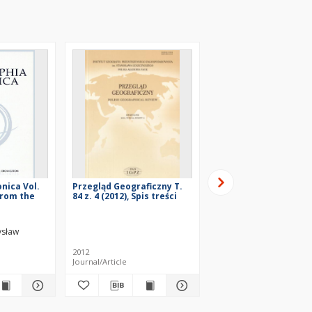
nica Vol.
Przegląd Geograficzny T.
Alfabetyczny spis rz
 From the
84 z. 4 (2012), Spis treści
zawartych w tomach 
Przegladu Geografic
ysław
Kawecka-Endrukajtis, B
2012
1979
Journal/Article
Journal/Article