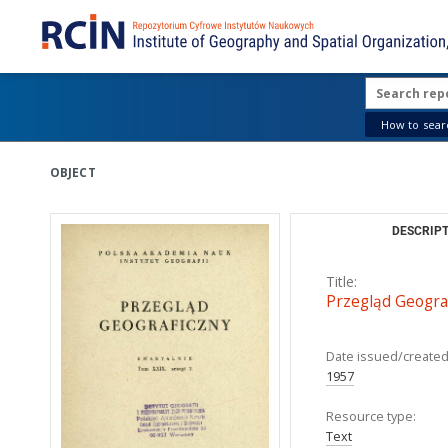
How to searc
OBJECT
DESCRIPT
Title:
Przegląd Geograf
Date issued/created
1957
Resource type:
Text