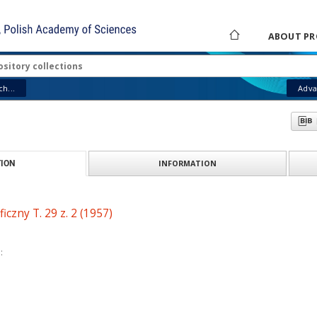
ABOUT PR
h...
Adva
INFORMATION
ION
iczny T. 29 z. 2 (1957)
: