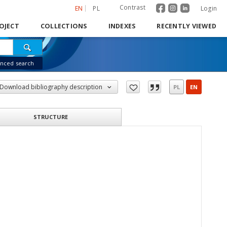
Contrast
EN
PL
Login
OJECT
COLLECTIONS
INDEXES
RECENTLY VIEWED
nced search
Download bibliography description
PL
EN
STRUCTURE