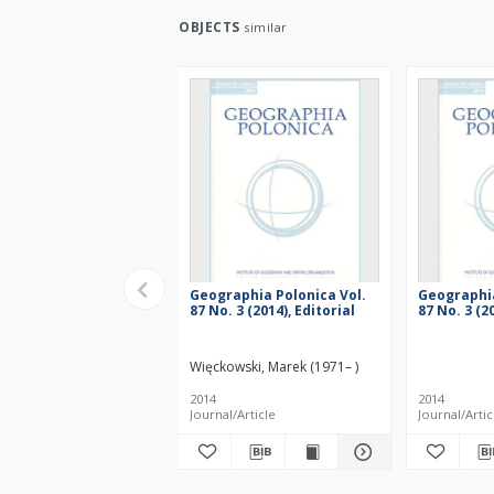
OBJECTS
similar
Geographia Polonica Vol.
Geographia
87 No. 3 (2014), Editorial
87 No. 3 (2
Więckowski, Marek (1971– )
2014
2014
Journal/Article
Journal/Artic