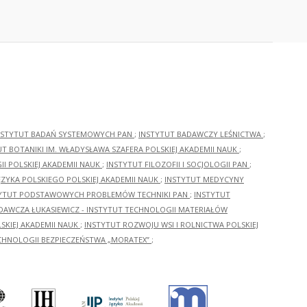
NSTYTUT BADAŃ SYSTEMOWYCH PAN
;
INSTYTUT BADAWCZY LEŚNICTWA
;
UT BOTANIKI IM. WŁADYSŁAWA SZAFERA POLSKIEJ AKADEMII NAUK
;
I POLSKIEJ AKADEMII NAUK
;
INSTYTUT FILOZOFII I SOCJOLOGII PAN
;
ĘZYKA POLSKIEGO POLSKIEJ AKADEMII NAUK
;
INSTYTUT MEDYCYNY
YTUT PODSTAWOWYCH PROBLEMÓW TECHNIKI PAN
;
INSTYTUT
ADAWCZA ŁUKASIEWICZ - INSTYTUT TECHNOLOGII MATERIAŁÓW
KIEJ AKADEMII NAUK
;
INSTYTUT ROZWOJU WSI I ROLNICTWA POLSKIEJ
CHNOLOGII BEZPIECZEŃSTWA „MORATEX”
;