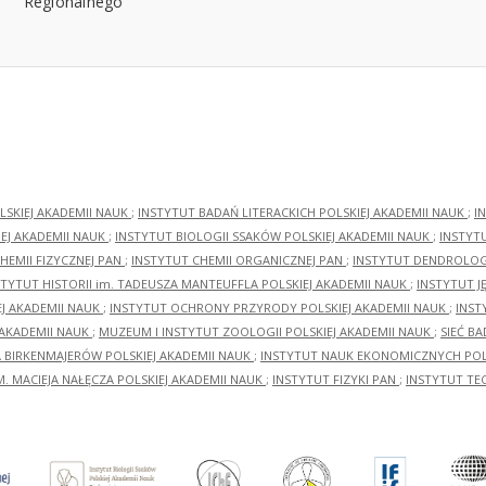
LSKIEJ AKADEMII NAUK
;
INSTYTUT BADAŃ LITERACKICH POLSKIEJ AKADEMII NAUK
;
I
EJ AKADEMII NAUK
;
INSTYTUT BIOLOGII SSAKÓW POLSKIEJ AKADEMII NAUK
;
INSTYT
HEMII FIZYCZNEJ PAN
;
INSTYTUT CHEMII ORGANICZNEJ PAN
;
INSTYTUT DENDROLOGI
STYTUT HISTORII im. TADEUSZA MANTEUFFLA POLSKIEJ AKADEMII NAUK
;
INSTYTUT J
EJ AKADEMII NAUK
;
INSTYTUT OCHRONY PRZYRODY POLSKIEJ AKADEMII NAUK
;
INST
 AKADEMII NAUK
;
MUZEUM I INSTYTUT ZOOLOGII POLSKIEJ AKADEMII NAUK
;
SIEĆ B
RA BIRKENMAJERÓW POLSKIEJ AKADEMII NAUK
;
INSTYTUT NAUK EKONOMICZNYCH POLS
M. MACIEJA NAŁĘCZA POLSKIEJ AKADEMII NAUK
;
INSTYTUT FIZYKI PAN
;
INSTYTUT TE