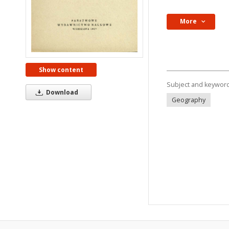
More
Show content
Subject and keywor
Download
Geography