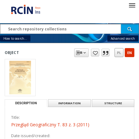
How to search...
Advanced search
OBJECT
PL
EN
DESCRIPTION
INFORMATION
STRUCTURE
Title:
Przegląd Geograficzny T. 83 z. 3 (2011)
Date issued/created: