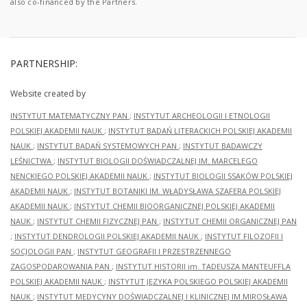
also co-financed by the Partners.
PARTNERSHIP:
Website created by
INSTYTUT MATEMATYCZNY PAN
;
INSTYTUT ARCHEOLOGII I ETNOLOGII
POLSKIEJ AKADEMII NAUK
;
INSTYTUT BADAŃ LITERACKICH POLSKIEJ AKADEMII
NAUK
;
INSTYTUT BADAŃ SYSTEMOWYCH PAN
;
INSTYTUT BADAWCZY
LEŚNICTWA
;
INSTYTUT BIOLOGII DOŚWIADCZALNEJ IM. MARCELEGO
NENCKIEGO POLSKIEJ AKADEMII NAUK
;
INSTYTUT BIOLOGII SSAKÓW POLSKIEJ
AKADEMII NAUK
;
INSTYTUT BOTANIKI IM. WŁADYSŁAWA SZAFERA POLSKIEJ
AKADEMII NAUK
;
INSTYTUT CHEMII BIOORGANICZNEJ POLSKIEJ AKADEMII
NAUK
;
INSTYTUT CHEMII FIZYCZNEJ PAN
;
INSTYTUT CHEMII ORGANICZNEJ PAN
;
INSTYTUT DENDROLOGII POLSKIEJ AKADEMII NAUK
;
INSTYTUT FILOZOFII I
SOCJOLOGII PAN
;
INSTYTUT GEOGRAFII I PRZESTRZENNEGO
ZAGOSPODAROWANIA PAN
;
INSTYTUT HISTORII im. TADEUSZA MANTEUFFLA
POLSKIEJ AKADEMII NAUK
;
INSTYTUT JĘZYKA POLSKIEGO POLSKIEJ AKADEMII
NAUK
;
INSTYTUT MEDYCYNY DOŚWIADCZALNEJ I KLINICZNEJ IM.MIROSŁAWA