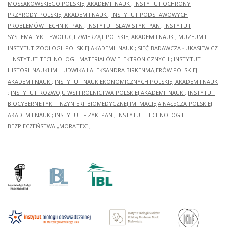
MOSSAKOWSKIEGO POLSKIEJ AKADEMII NAUK
;
INSTYTUT OCHRONY
PRZYRODY POLSKIEJ AKADEMII NAUK
;
INSTYTUT PODSTAWOWYCH
PROBLEMÓW TECHNIKI PAN
;
INSTYTUT SLAWISTYKI PAN
;
INSTYTUT
SYSTEMATYKI I EWOLUCJI ZWIERZĄT POLSKIEJ AKADEMII NAUK
;
MUZEUM I
INSTYTUT ZOOLOGII POLSKIEJ AKADEMII NAUK
;
SIEĆ BADAWCZA ŁUKASIEWICZ
- INSTYTUT TECHNOLOGII MATERIAŁÓW ELEKTRONICZNYCH
;
INSTYTUT
HISTORII NAUKI IM. LUDWIKA I ALEKSANDRA BIRKENMAJERÓW POLSKIEJ
AKADEMII NAUK
;
INSTYTUT NAUK EKONOMICZNYCH POLSKIEJ AKADEMII NAUK
;
INSTYTUT ROZWOJU WSI I ROLNICTWA POLSKIEJ AKADEMII NAUK
;
INSTYTUT
BIOCYBERNETYKI I INŻYNIERII BIOMEDYCZNEJ IM. MACIEJA NAŁĘCZA POLSKIEJ
AKADEMII NAUK
;
INSTYTUT FIZYKI PAN
;
INSTYTUT TECHNOLOGII
BEZPIECZEŃSTWA „MORATEX”
;