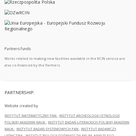
Partners funds
Works related to making new facilities available in the RCIN service are
also co-financed by the Partners.
PARTNERSHIP:
Website created by
INSTYTUT MATEMATYCZNY PAN
;
INSTYTUT ARCHEOLOGII I ETNOLOGII
POLSKIEJ AKADEMII NAUK
;
INSTYTUT BADAŃ LITERACKICH POLSKIEJ AKADEMII
NAUK
;
INSTYTUT BADAŃ SYSTEMOWYCH PAN
;
INSTYTUT BADAWCZY
LEŚNICTWA
;
INSTYTUT BIOLOGII DOŚWIADCZALNEJ IM. MARCELEGO