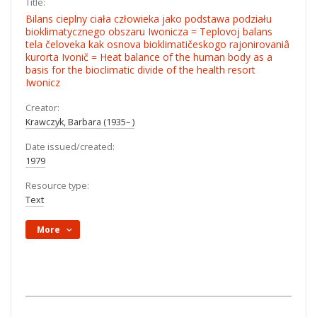
Title:
Bilans cieplny ciała człowieka jako podstawa podziału
bioklimatycznego obszaru Iwonicza = Teplovoj balans
tela čeloveka kak osnova bioklimatičeskogo rajonirovaniâ
kurorta Ivonič = Heat balance of the human body as a
basis for the bioclimatic divide of the health resort
Iwonicz
Creator:
Krawczyk, Barbara (1935– )
Date issued/created:
1979
Resource type:
Text
More