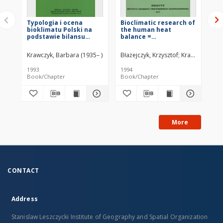
Typologia i ocena
Bioclimatic research of
Bi
bioklimatu Polski na
the human heat
podstawie bilansu
balance =
cieplnego ciała
Bioklimatyczne
człowieka = Typology
badania bilansu
Krawczyk, Barbara (1935– )
Błażejczyk, Krzysztof
Krawczyk, Barb
Koz
and evaluation of the
cieplnego człowieka
bioclimate of Poland on
1993
1994
200
the basis of the human
Book/Chapter
Book/Chapter
Bo
body heat balance
More
CONTACT
Address
Stanislaw Leszczycki Institute of Geography and Spatial Organization