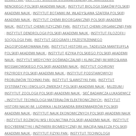
NENCKIEGO POLSKIEJ AKADEMII NAUK
;
INSTYTUT BIOLOGII SSAKÓW POLSKIEJ
AKADEMII NAUK
;
INSTYTUT BOTANIKI IM. WŁADYSŁAWA SZAFERA POLSKIEJ
AKADEMII NAUK
;
INSTYTUT CHEMII BIOORGANICZNEJ POLSKIEJ AKADEMII
NAUK
;
INSTYTUT CHEMII FIZYCZNEJ PAN
;
INSTYTUT CHEMII ORGANICZNEJ PAN
;
INSTYTUT DENDROLOGII POLSKIEJ AKADEMII NAUK
;
INSTYTUT FILOZOFII I
SOCJOLOGII PAN
;
INSTYTUT GEOGRAFII I PRZESTRZENNEGO
ZAGOSPODAROWANIA PAN
;
INSTYTUT HISTORII im. TADEUSZA MANTEUFFLA
POLSKIEJ AKADEMII NAUK
;
INSTYTUT JĘZYKA POLSKIEGO POLSKIEJ AKADEMII
NAUK
;
INSTYTUT MEDYCYNY DOŚWIADCZALNEJ I KLINICZNEJ IM.MIROSŁAWA
MOSSAKOWSKIEGO POLSKIEJ AKADEMII NAUK
;
INSTYTUT OCHRONY
PRZYRODY POLSKIEJ AKADEMII NAUK
;
INSTYTUT PODSTAWOWYCH
PROBLEMÓW TECHNIKI PAN
;
INSTYTUT SLAWISTYKI PAN
;
INSTYTUT
SYSTEMATYKI I EWOLUCJI ZWIERZĄT POLSKIEJ AKADEMII NAUK
;
MUZEUM I
INSTYTUT ZOOLOGII POLSKIEJ AKADEMII NAUK
;
SIEĆ BADAWCZA ŁUKASIEWICZ
- INSTYTUT TECHNOLOGII MATERIAŁÓW ELEKTRONICZNYCH
;
INSTYTUT
HISTORII NAUKI IM. LUDWIKA I ALEKSANDRA BIRKENMAJERÓW POLSKIEJ
AKADEMII NAUK
;
INSTYTUT NAUK EKONOMICZNYCH POLSKIEJ AKADEMII NAUK
;
INSTYTUT ROZWOJU WSI I ROLNICTWA POLSKIEJ AKADEMII NAUK
;
INSTYTUT
BIOCYBERNETYKI I INŻYNIERII BIOMEDYCZNEJ IM. MACIEJA NAŁĘCZA POLSKIEJ
AKADEMII NAUK
;
INSTYTUT FIZYKI PAN
;
INSTYTUT TECHNOLOGII