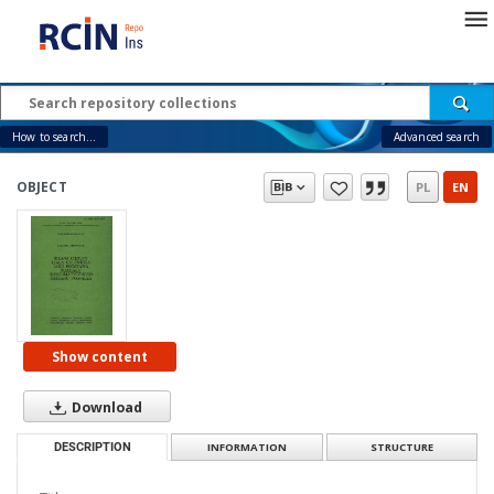
How to search...
Advanced search
OBJECT
PL
EN
Show content
Download
DESCRIPTION
INFORMATION
STRUCTURE