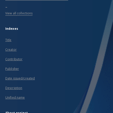
...
View all collections
Indexes
Title
Creator
Contributor
Publisher
Date issued/created
Description
Unified name
About project