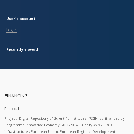
User's account
Log in
Recently viewed
FINANCING:
Project I
Project "Digital Repository of Scientific Institutes" [RCIN] co-financed by
Programme Innovative Economy, 2010-2014, Priority Axis 2. R&D
infrastructure ; European Union. European Regional Development