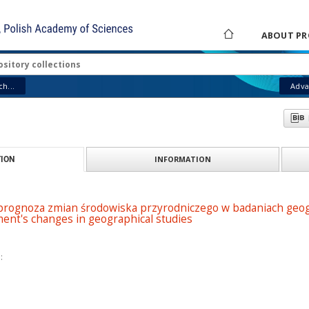
ABOUT PR
h...
Adva
INFORMATION
ION
 prognoza zmian środowiska przyrodniczego w badaniach geogr
ent's changes in geographical studies
: