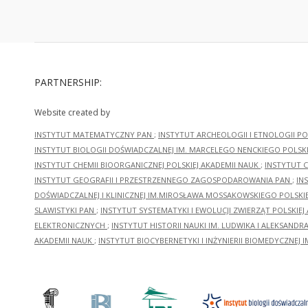
PARTNERSHIP:
Website created by
INSTYTUT MATEMATYCZNY PAN
;
INSTYTUT ARCHEOLOGII I ETNOLOGII PO
INSTYTUT BIOLOGII DOŚWIADCZALNEJ IM. MARCELEGO NENCKIEGO POLSKI
INSTYTUT CHEMII BIOORGANICZNEJ POLSKIEJ AKADEMII NAUK
;
INSTYTUT C
INSTYTUT GEOGRAFII I PRZESTRZENNEGO ZAGOSPODAROWANIA PAN
;
IN
DOŚWIADCZALNEJ I KLINICZNEJ IM.MIROSŁAWA MOSSAKOWSKIEGO POLSKI
SLAWISTYKI PAN
;
INSTYTUT SYSTEMATYKI I EWOLUCJI ZWIERZĄT POLSKIEJ
ELEKTRONICZNYCH
;
INSTYTUT HISTORII NAUKI IM. LUDWIKA I ALEKSAND
AKADEMII NAUK
;
INSTYTUT BIOCYBERNETYKI I INŻYNIERII BIOMEDYCZNEJ I