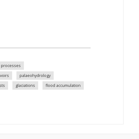
n processes
voirs
palaeohydrology
sts
glaciations
flood accumulation