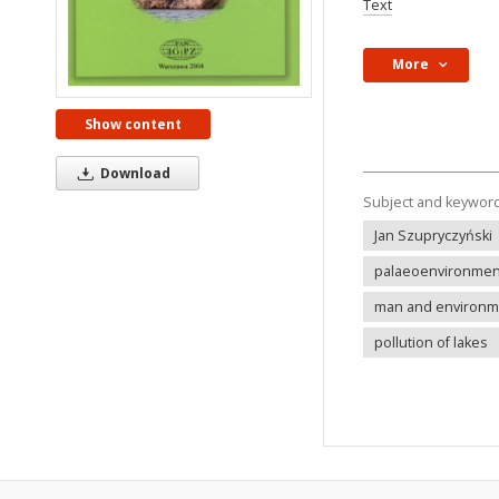
Text
More
Show content
Download
Subject and keywor
Jan Szupryczyński
palaeoenvironment
man and environm
pollution of lakes