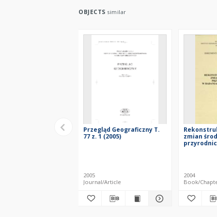
OBJECTS
similar
Przegląd Geograficzny T.
Rekonstruk
77 z. 1 (2005)
zmian śro
przyrodni
badaniach
: materiał
Toruń, 21-
2004 r.
2005
2004
Journal/Article
Book/Chapt