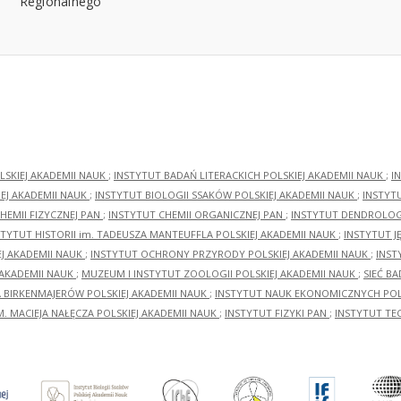
LSKIEJ AKADEMII NAUK
;
INSTYTUT BADAŃ LITERACKICH POLSKIEJ AKADEMII NAUK
;
I
EJ AKADEMII NAUK
;
INSTYTUT BIOLOGII SSAKÓW POLSKIEJ AKADEMII NAUK
;
INSTYT
HEMII FIZYCZNEJ PAN
;
INSTYTUT CHEMII ORGANICZNEJ PAN
;
INSTYTUT DENDROLOGI
STYTUT HISTORII im. TADEUSZA MANTEUFFLA POLSKIEJ AKADEMII NAUK
;
INSTYTUT J
EJ AKADEMII NAUK
;
INSTYTUT OCHRONY PRZYRODY POLSKIEJ AKADEMII NAUK
;
INST
 AKADEMII NAUK
;
MUZEUM I INSTYTUT ZOOLOGII POLSKIEJ AKADEMII NAUK
;
SIEĆ B
RA BIRKENMAJERÓW POLSKIEJ AKADEMII NAUK
;
INSTYTUT NAUK EKONOMICZNYCH POLS
M. MACIEJA NAŁĘCZA POLSKIEJ AKADEMII NAUK
;
INSTYTUT FIZYKI PAN
;
INSTYTUT TE