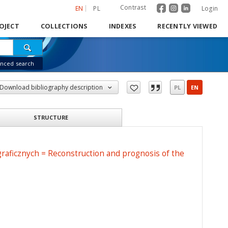
Contrast
EN
PL
Login
OJECT
COLLECTIONS
INDEXES
RECENTLY VIEWED
nced search
Download bibliography description
PL
EN
STRUCTURE
aficznych = Reconstruction and prognosis of the