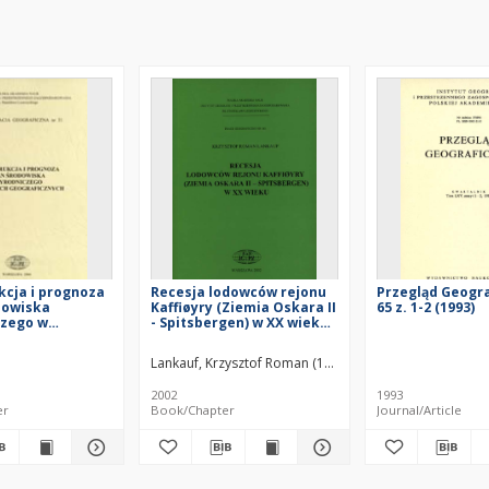
cja i prognoza
Recesja lodowców rejonu
Przegląd Geogra
dowiska
Kaffiøyry (Ziemia Oskara II
65 z. 1-2 (1993)
czego w
- Spitsbergen) w XX wieku
 geograficznych
= Retreat of the glaciers
y z Sympozjum,
in the Kaffiøyra region
Lankauf, Krzysztof Roman (1945– )
22 października
(Oskar II Land -
Spitsbergen) in the
2002
1993
twentieth century
er
Book/Chapter
Journal/Article