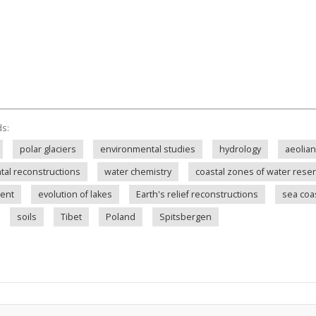
ds:
polar glaciers
environmental studies
hydrology
aeolia
al reconstructions
water chemistry
coastal zones of water reser
ent
evolution of lakes
Earth's relief reconstructions
sea coa
soils
Tibet
Poland
Spitsbergen