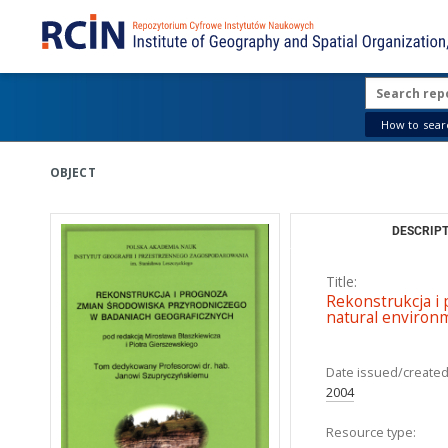
How to searc
OBJECT
DESCRIPT
Title:
Rekonstrukcja i
natural environm
Date issued/created
2004
Resource type: