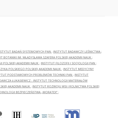
NSTYTUT BADAŃ SYSTEMOWYCH PAN
;
INSTYTUT BADAWCZY LEŚNICTWA
;
UT BOTANIKI IM. WŁADYSŁAWA SZAFERA POLSKIEJ AKADEMII NAUK
;
I POLSKIEJ AKADEMII NAUK
;
INSTYTUT FILOZOFII I SOCJOLOGII PAN
;
ĘZYKA POLSKIEGO POLSKIEJ AKADEMII NAUK
;
INSTYTUT MEDYCYNY
YTUT PODSTAWOWYCH PROBLEMÓW TECHNIKI PAN
;
INSTYTUT
ADAWCZA ŁUKASIEWICZ - INSTYTUT TECHNOLOGII MATERIAŁÓW
KIEJ AKADEMII NAUK
;
INSTYTUT ROZWOJU WSI I ROLNICTWA POLSKIEJ
CHNOLOGII BEZPIECZEŃSTWA „MORATEX”
;