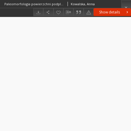
Paleomorfologia powierzchni podplejstoceńskiej niżowej części dorzecza Odry = Paleomorphology of the Sub-Pleistocene surface of the lowland part of the Odra basin = Paleomorfologija podplejstocenovoj poverchnosti v nizinnoj časti bassejna Odry
Kowalska, Anna
Show details