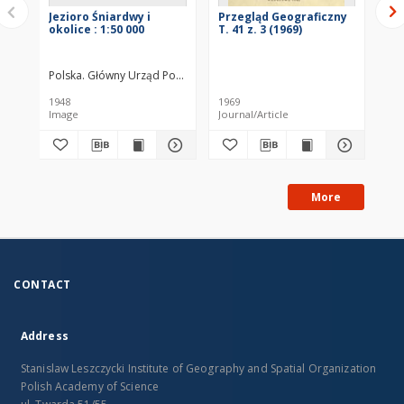
Jezioro Śniardwy i
Przegląd Geograficzny
Ch
okolice : 1:50 000
T. 41 z. 3 (1969)
run
ca
Po
cl
Polska. Główny Urząd Pomiarów Kraju. Biuro Kartograficzne
Świ
1948
1969
202
Image
Journal/Article
Tex
More
CONTACT
Address
Stanislaw Leszczycki Institute of Geography and Spatial Organization
Polish Academy of Science