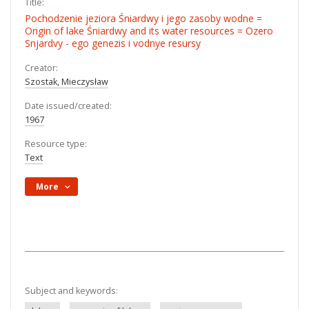
Title:
Pochodzenie jeziora Śniardwy i jego zasoby wodne =
Origin of lake Śniardwy and its water resources = Ozero
Snjardvy - ego genezis i vodnye resursy
Creator:
Szostak, Mieczysław
Date issued/created:
1967
Resource type:
Text
More
Subject and keywords: