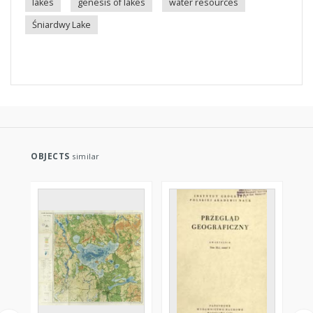
lakes
genesis of lakes
water resources
Śniardwy Lake
OBJECTS
similar