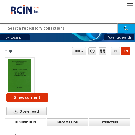
How to search...
Advanced search
OBJECT
PL
EN
Show content
Download
DESCRIPTION
INFORMATION
STRUCTURE