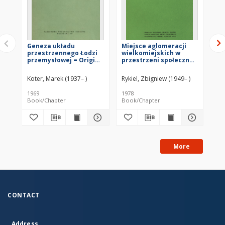
Geneza układu
Miejsce aglomeracji
Pl
przestrzennego Łodzi
wielkomiejskich w
przemysłowej = Origin
przestrzeni społeczno-
of spatial pattern of
gospodarczej Polski =
industrial Łódź =
Mesto
Koter, Marek (1937– )
Rykiel, Zbigniew (1949– )
Genezis
krupnogorodskih
prostranstvennoj
aglomeracij v social'no-
1969
1978
[ca
sistemy promyšlennoj
èkonomičeskom
Book/Chapter
Book/Chapter
Im
Lodzi
prostranstve Pol'ši =
Place of the macro-
urban agglomerations
in the socio-economic
space of Poland
More
CONTACT
Address