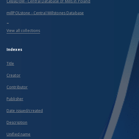
CeBaDoM - Central Database of Mills in Poland
millPOLstone - Central Millstones Database
...
View all collections
Indexes
Title
Creator
Contributor
Publisher
Date issued/created
Description
Unified name