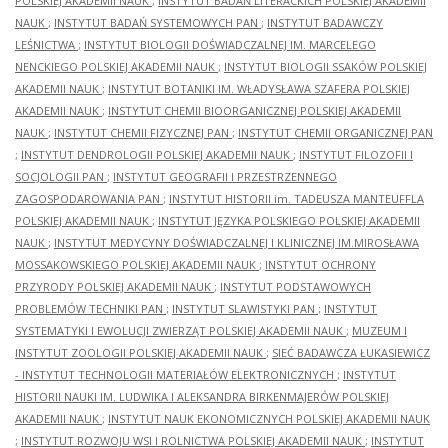
POLSKIEJ AKADEMII NAUK
;
INSTYTUT BADAŃ LITERACKICH POLSKIEJ AKADEMII
NAUK
;
INSTYTUT BADAŃ SYSTEMOWYCH PAN
;
INSTYTUT BADAWCZY
LEŚNICTWA
;
INSTYTUT BIOLOGII DOŚWIADCZALNEJ IM. MARCELEGO
NENCKIEGO POLSKIEJ AKADEMII NAUK
;
INSTYTUT BIOLOGII SSAKÓW POLSKIEJ
AKADEMII NAUK
;
INSTYTUT BOTANIKI IM. WŁADYSŁAWA SZAFERA POLSKIEJ
AKADEMII NAUK
;
INSTYTUT CHEMII BIOORGANICZNEJ POLSKIEJ AKADEMII
NAUK
;
INSTYTUT CHEMII FIZYCZNEJ PAN
;
INSTYTUT CHEMII ORGANICZNEJ PAN
;
INSTYTUT DENDROLOGII POLSKIEJ AKADEMII NAUK
;
INSTYTUT FILOZOFII I
SOCJOLOGII PAN
;
INSTYTUT GEOGRAFII I PRZESTRZENNEGO
ZAGOSPODAROWANIA PAN
;
INSTYTUT HISTORII im. TADEUSZA MANTEUFFLA
POLSKIEJ AKADEMII NAUK
;
INSTYTUT JĘZYKA POLSKIEGO POLSKIEJ AKADEMII
NAUK
;
INSTYTUT MEDYCYNY DOŚWIADCZALNEJ I KLINICZNEJ IM.MIROSŁAWA
MOSSAKOWSKIEGO POLSKIEJ AKADEMII NAUK
;
INSTYTUT OCHRONY
PRZYRODY POLSKIEJ AKADEMII NAUK
;
INSTYTUT PODSTAWOWYCH
PROBLEMÓW TECHNIKI PAN
;
INSTYTUT SLAWISTYKI PAN
;
INSTYTUT
SYSTEMATYKI I EWOLUCJI ZWIERZĄT POLSKIEJ AKADEMII NAUK
;
MUZEUM I
INSTYTUT ZOOLOGII POLSKIEJ AKADEMII NAUK
;
SIEĆ BADAWCZA ŁUKASIEWICZ
- INSTYTUT TECHNOLOGII MATERIAŁÓW ELEKTRONICZNYCH
;
INSTYTUT
HISTORII NAUKI IM. LUDWIKA I ALEKSANDRA BIRKENMAJERÓW POLSKIEJ
AKADEMII NAUK
;
INSTYTUT NAUK EKONOMICZNYCH POLSKIEJ AKADEMII NAUK
;
INSTYTUT ROZWOJU WSI I ROLNICTWA POLSKIEJ AKADEMII NAUK
;
INSTYTUT