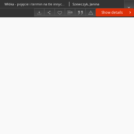
Włóka - pojęcie i termin na tle innych średniowiecznych jednostek pomiaru ziemi = Włóka (notion and term considered on background of medieval units of measure) = Voloka - ponjatie i termin na fone drugich orednevekovych edinic mery
Szewczyk, Janina
Show details