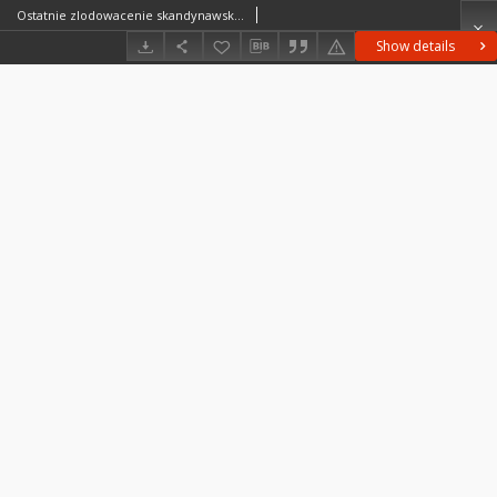
Ostatnie zlodowacenie skandynawskie w Polsce = Last scandinavian glaciation in Poland = Poslednee skandinavskoe oledenenie v Pol'še
Show details