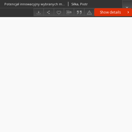
Potencjał innowacyjny wybranych miast Polski a ich rozwój gospodarczy = Innovation potential of selected Polish cities and their economic development
Siłka, Piotr
Show details