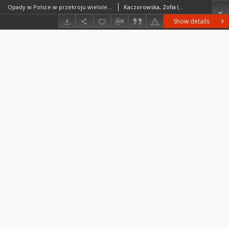
Opady w Polsce w przekroju wieloletnim : tenencje, okresowość oraz prawdopodobieństwo występowania niedoboru i nadmiaru opadów = Precipitation in Poland in long-period averages = Osadki v Pol'še v mnogoletnem razreze
Kaczorowska, Zofia (1902–1993)
Show details