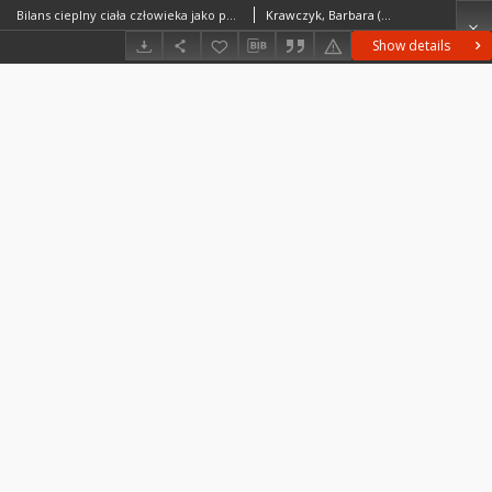
Bilans cieplny ciała człowieka jako podstawa podziału bioklimatycznego obszaru Iwonicza = Teplovoj balans tela čeloveka kak osnova bioklimatičeskogo rajonirovaniâ kurorta Ivonič = Heat balance of the human body as a basis for the bioclimatic divide of the health resort Iwonicz
Krawczyk, Barbara (1935– )
Show details