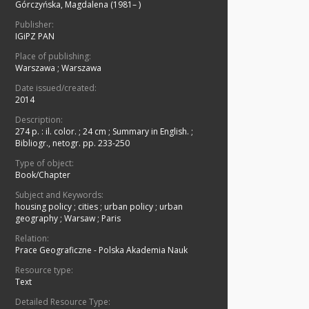
Górczyńska, Magdalena (1981– )
Publisher:
IGiPZ PAN
Place of publishing:
Warszawa
;
Warszawa
Date issued/created:
2014
Description:
274 p. : il. color. ; 24 cm
;
Summary in English.
;
Bibliogr., netogr. pp. 233-250
Type of object:
Book/Chapter
Subject and Keywords:
housing policy
;
cities
;
urban policy
;
urban
geography
;
Warsaw
;
Paris
Relation:
Prace Geograficzne - Polska Akademia Nauk
Resource type:
Text
Detailed Resource Type: