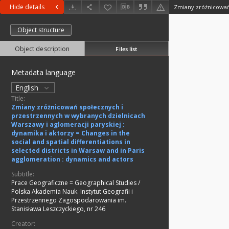
Hide details
Object structure
Object description
Files list
Metadata language
English
Title:
Zmiany zróżnicowań społecznych i
przestrzennych w wybranych dzielnicach
Warszawy i aglomeracji paryskiej :
dynamika i aktorzy = Changes in the
social and spatial differentiations in
selected districts in Warsaw and in Paris
agglomeration : dynamics and actors
Subtitle:
Prace Geograficzne = Geographical Studies /
Polska Akademia Nauk. Instytut Geografii i
Przestrzennego Zagospodarowania im.
Stanisława Leszczyckiego, nr 246
Creator: