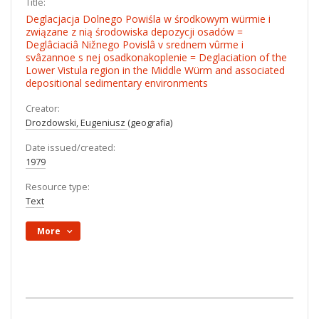
Title:
Deglacjacja Dolnego Powiśla w środkowym würmie i
związane z nią środowiska depozycji osadów =
Deglâciaciâ Nižnego Povislâ v srednem vûrme i
svâzannoe s nej osadkonakoplenie = Deglaciation of the
Lower Vistula region in the Middle Würm and associated
depositional sedimentary environments
Creator:
Drozdowski, Eugeniusz
(geografia)
Date issued/created:
1979
Resource type:
Text
More