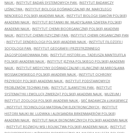
NAUK
;
INSTYTUT BADAŃ SYSTEMOWYCH PAN
;
INSTYTUT BADAWCZY
LEŚNICTWA
;
INSTYTUT BIOLOGII DOŚWIADCZALNEJ IM. MARCELEGO
NENCKIEGO POLSKIEJ AKADEMII NAUK
;
INSTYTUT BIOLOGII SSAKÓW POLSKIEJ
AKADEMII NAUK
;
INSTYTUT BOTANIKI IM. WŁADYSŁAWA SZAFERA POLSKIEJ
AKADEMII NAUK
;
INSTYTUT CHEMII BIOORGANICZNEJ POLSKIEJ AKADEMII
NAUK
;
INSTYTUT CHEMII FIZYCZNEJ PAN
;
INSTYTUT CHEMII ORGANICZNEJ PAN
;
INSTYTUT DENDROLOGII POLSKIEJ AKADEMII NAUK
;
INSTYTUT FILOZOFII I
SOCJOLOGII PAN
;
INSTYTUT GEOGRAFII I PRZESTRZENNEGO
ZAGOSPODAROWANIA PAN
;
INSTYTUT HISTORII im. TADEUSZA MANTEUFFLA
POLSKIEJ AKADEMII NAUK
;
INSTYTUT JĘZYKA POLSKIEGO POLSKIEJ AKADEMII
NAUK
;
INSTYTUT MEDYCYNY DOŚWIADCZALNEJ I KLINICZNEJ IM.MIROSŁAWA
MOSSAKOWSKIEGO POLSKIEJ AKADEMII NAUK
;
INSTYTUT OCHRONY
PRZYRODY POLSKIEJ AKADEMII NAUK
;
INSTYTUT PODSTAWOWYCH
PROBLEMÓW TECHNIKI PAN
;
INSTYTUT SLAWISTYKI PAN
;
INSTYTUT
SYSTEMATYKI I EWOLUCJI ZWIERZĄT POLSKIEJ AKADEMII NAUK
;
MUZEUM I
INSTYTUT ZOOLOGII POLSKIEJ AKADEMII NAUK
;
SIEĆ BADAWCZA ŁUKASIEWICZ
- INSTYTUT TECHNOLOGII MATERIAŁÓW ELEKTRONICZNYCH
;
INSTYTUT
HISTORII NAUKI IM. LUDWIKA I ALEKSANDRA BIRKENMAJERÓW POLSKIEJ
AKADEMII NAUK
;
INSTYTUT NAUK EKONOMICZNYCH POLSKIEJ AKADEMII NAUK
;
INSTYTUT ROZWOJU WSI I ROLNICTWA POLSKIEJ AKADEMII NAUK
;
INSTYTUT