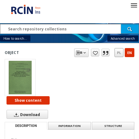
How to search...
Advanced search
OBJECT
PL
EN
Show content
Download
DESCRIPTION
INFORMATION
STRUCTURE