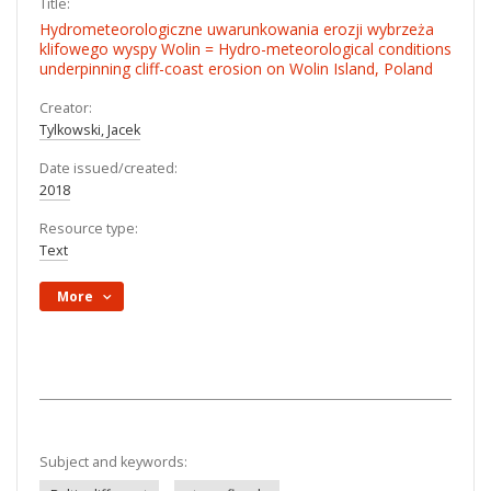
Title:
Hydrometeorologiczne uwarunkowania erozji wybrzeża
klifowego wyspy Wolin = Hydro-meteorological conditions
underpinning cliff-coast erosion on Wolin Island, Poland
Creator:
Tylkowski, Jacek
Date issued/created:
2018
Resource type:
Text
More
Subject and keywords: