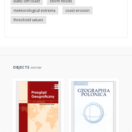
Baltic cliff coast
storm floods
meteorological extrema
coast erosion
threshold values
OBJECTS
similar