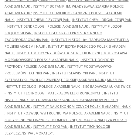
AKADEMII NAUK
;
INSTYTUT BOTANIKI IM. WŁADYSŁAWA SZAFERA POLSKIEJ
AKADEMII NAUK
;
INSTYTUT CHEMII BIOORGANICZNEJ POLSKIEJ AKADEMII
NAUK
;
INSTYTUT CHEMII FIZYCZNEJ PAN
;
INSTYTUT CHEMII ORGANICZNEJ PAN
;
INSTYTUT DENDROLOGII POLSKIEJ AKADEMII NAUK
;
INSTYTUT FILOZOFII I
SOCJOLOGII PAN
;
INSTYTUT GEOGRAFII I PRZESTRZENNEGO
ZAGOSPODAROWANIA PAN
;
INSTYTUT HISTORII im. TADEUSZA MANTEUFFLA
POLSKIEJ AKADEMII NAUK
;
INSTYTUT JĘZYKA POLSKIEGO POLSKIEJ AKADEMII
NAUK
;
INSTYTUT MEDYCYNY DOŚWIADCZALNEJ I KLINICZNEJ IM.MIROSŁAWA
MOSSAKOWSKIEGO POLSKIEJ AKADEMII NAUK
;
INSTYTUT OCHRONY
PRZYRODY POLSKIEJ AKADEMII NAUK
;
INSTYTUT PODSTAWOWYCH
PROBLEMÓW TECHNIKI PAN
;
INSTYTUT SLAWISTYKI PAN
;
INSTYTUT
SYSTEMATYKI I EWOLUCJI ZWIERZĄT POLSKIEJ AKADEMII NAUK
;
MUZEUM I
INSTYTUT ZOOLOGII POLSKIEJ AKADEMII NAUK
;
SIEĆ BADAWCZA ŁUKASIEWICZ
- INSTYTUT TECHNOLOGII MATERIAŁÓW ELEKTRONICZNYCH
;
INSTYTUT
HISTORII NAUKI IM. LUDWIKA I ALEKSANDRA BIRKENMAJERÓW POLSKIEJ
AKADEMII NAUK
;
INSTYTUT NAUK EKONOMICZNYCH POLSKIEJ AKADEMII NAUK
;
INSTYTUT ROZWOJU WSI I ROLNICTWA POLSKIEJ AKADEMII NAUK
;
INSTYTUT
BIOCYBERNETYKI I INŻYNIERII BIOMEDYCZNEJ IM. MACIEJA NAŁĘCZA POLSKIEJ
AKADEMII NAUK
;
INSTYTUT FIZYKI PAN
;
INSTYTUT TECHNOLOGII
BEZPIECZEŃSTWA „MORATEX”
;