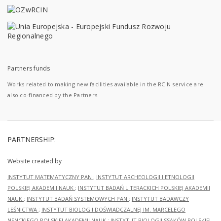
Partners funds
Works related to making new facilities available in the RCIN service are
also co-financed by the Partners.
PARTNERSHIP:
Website created by
INSTYTUT MATEMATYCZNY PAN
;
INSTYTUT ARCHEOLOGII I ETNOLOGII
POLSKIEJ AKADEMII NAUK
;
INSTYTUT BADAŃ LITERACKICH POLSKIEJ AKADEMII
NAUK
;
INSTYTUT BADAŃ SYSTEMOWYCH PAN
;
INSTYTUT BADAWCZY
LEŚNICTWA
;
INSTYTUT BIOLOGII DOŚWIADCZALNEJ IM. MARCELEGO
NENCKIEGO POLSKIEJ AKADEMII NAUK
;
INSTYTUT BIOLOGII SSAKÓW POLSKIEJ