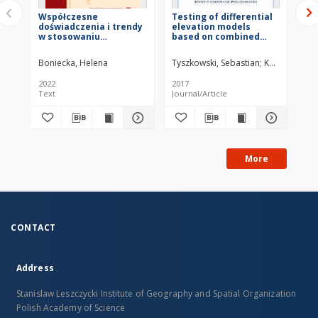
Współczesne
Testing of differential
Ge
doświadczenia i trendy
elevation models
Vol
w stosowaniu
based on combined
sztucznego zasilania
airborne and long-
polskich brzegów
range terrestrial laser
Boniecka, Helena
Tyszkowski, Sebastian
Kaczmarek, H
morskich i zalewów ze
scanning for
szczególnym
assessment of river
2022
2017
200
uwzględnieniem
bank erosion
Text
Journal/Article
Jou
Półwyspu Helskiego =
Recent experience with
and trends in the
artificial nourishment
of marine and lagoon
beaches in Poland, with
a particular focus on
More
the Hel Peninsula
CONTACT
Address
Stanislaw Leszczycki Institute of Geography and Spatial Organization
Polish Academy of Science