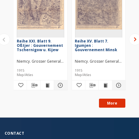
Reihe XXI. Blatt 9.
Reihe XV. Blatt 7.
Rei
Oßtjer : Gouvernement
Igumjen :
: 
Tschernigow u. Kijew
Gouvernement Minsk
u.
Niemcy. Grosser Generalstab. Kartographische Abteilung. Redaktor
Niemcy. Grosser Generalstab. Karto
Nie
1915
1915
191
Map/Atlas
Map/Atlas
Map
More
CONTACT