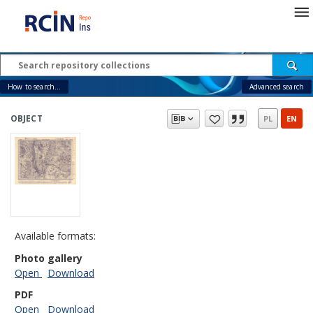
How to search...
Advanced search
OBJECT
PL
EN
Available formats:
Photo gallery
Open
Download
PDF
Open
Download