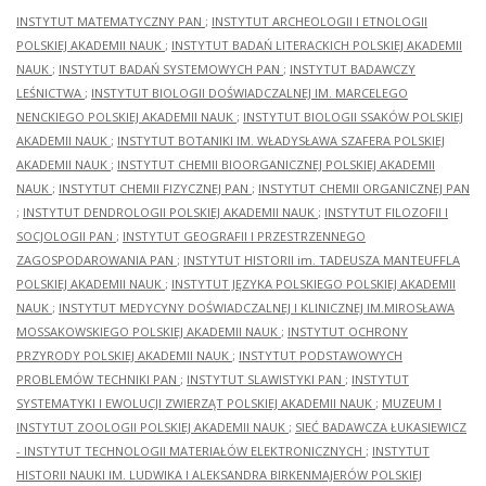
INSTYTUT MATEMATYCZNY PAN
;
INSTYTUT ARCHEOLOGII I ETNOLOGII
POLSKIEJ AKADEMII NAUK
;
INSTYTUT BADAŃ LITERACKICH POLSKIEJ AKADEMII
NAUK
;
INSTYTUT BADAŃ SYSTEMOWYCH PAN
;
INSTYTUT BADAWCZY
LEŚNICTWA
;
INSTYTUT BIOLOGII DOŚWIADCZALNEJ IM. MARCELEGO
NENCKIEGO POLSKIEJ AKADEMII NAUK
;
INSTYTUT BIOLOGII SSAKÓW POLSKIEJ
AKADEMII NAUK
;
INSTYTUT BOTANIKI IM. WŁADYSŁAWA SZAFERA POLSKIEJ
AKADEMII NAUK
;
INSTYTUT CHEMII BIOORGANICZNEJ POLSKIEJ AKADEMII
NAUK
;
INSTYTUT CHEMII FIZYCZNEJ PAN
;
INSTYTUT CHEMII ORGANICZNEJ PAN
;
INSTYTUT DENDROLOGII POLSKIEJ AKADEMII NAUK
;
INSTYTUT FILOZOFII I
SOCJOLOGII PAN
;
INSTYTUT GEOGRAFII I PRZESTRZENNEGO
ZAGOSPODAROWANIA PAN
;
INSTYTUT HISTORII im. TADEUSZA MANTEUFFLA
POLSKIEJ AKADEMII NAUK
;
INSTYTUT JĘZYKA POLSKIEGO POLSKIEJ AKADEMII
NAUK
;
INSTYTUT MEDYCYNY DOŚWIADCZALNEJ I KLINICZNEJ IM.MIROSŁAWA
MOSSAKOWSKIEGO POLSKIEJ AKADEMII NAUK
;
INSTYTUT OCHRONY
PRZYRODY POLSKIEJ AKADEMII NAUK
;
INSTYTUT PODSTAWOWYCH
PROBLEMÓW TECHNIKI PAN
;
INSTYTUT SLAWISTYKI PAN
;
INSTYTUT
SYSTEMATYKI I EWOLUCJI ZWIERZĄT POLSKIEJ AKADEMII NAUK
;
MUZEUM I
INSTYTUT ZOOLOGII POLSKIEJ AKADEMII NAUK
;
SIEĆ BADAWCZA ŁUKASIEWICZ
- INSTYTUT TECHNOLOGII MATERIAŁÓW ELEKTRONICZNYCH
;
INSTYTUT
HISTORII NAUKI IM. LUDWIKA I ALEKSANDRA BIRKENMAJERÓW POLSKIEJ