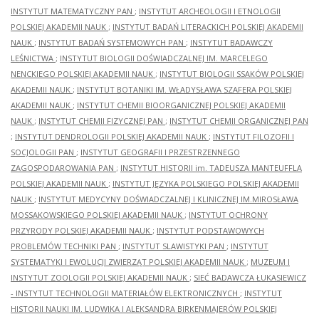
INSTYTUT MATEMATYCZNY PAN
;
INSTYTUT ARCHEOLOGII I ETNOLOGII
POLSKIEJ AKADEMII NAUK
;
INSTYTUT BADAŃ LITERACKICH POLSKIEJ AKADEMII
NAUK
;
INSTYTUT BADAŃ SYSTEMOWYCH PAN
;
INSTYTUT BADAWCZY
LEŚNICTWA
;
INSTYTUT BIOLOGII DOŚWIADCZALNEJ IM. MARCELEGO
NENCKIEGO POLSKIEJ AKADEMII NAUK
;
INSTYTUT BIOLOGII SSAKÓW POLSKIEJ
AKADEMII NAUK
;
INSTYTUT BOTANIKI IM. WŁADYSŁAWA SZAFERA POLSKIEJ
AKADEMII NAUK
;
INSTYTUT CHEMII BIOORGANICZNEJ POLSKIEJ AKADEMII
NAUK
;
INSTYTUT CHEMII FIZYCZNEJ PAN
;
INSTYTUT CHEMII ORGANICZNEJ PAN
;
INSTYTUT DENDROLOGII POLSKIEJ AKADEMII NAUK
;
INSTYTUT FILOZOFII I
SOCJOLOGII PAN
;
INSTYTUT GEOGRAFII I PRZESTRZENNEGO
ZAGOSPODAROWANIA PAN
;
INSTYTUT HISTORII im. TADEUSZA MANTEUFFLA
POLSKIEJ AKADEMII NAUK
;
INSTYTUT JĘZYKA POLSKIEGO POLSKIEJ AKADEMII
NAUK
;
INSTYTUT MEDYCYNY DOŚWIADCZALNEJ I KLINICZNEJ IM.MIROSŁAWA
MOSSAKOWSKIEGO POLSKIEJ AKADEMII NAUK
;
INSTYTUT OCHRONY
PRZYRODY POLSKIEJ AKADEMII NAUK
;
INSTYTUT PODSTAWOWYCH
PROBLEMÓW TECHNIKI PAN
;
INSTYTUT SLAWISTYKI PAN
;
INSTYTUT
SYSTEMATYKI I EWOLUCJI ZWIERZĄT POLSKIEJ AKADEMII NAUK
;
MUZEUM I
INSTYTUT ZOOLOGII POLSKIEJ AKADEMII NAUK
;
SIEĆ BADAWCZA ŁUKASIEWICZ
- INSTYTUT TECHNOLOGII MATERIAŁÓW ELEKTRONICZNYCH
;
INSTYTUT
HISTORII NAUKI IM. LUDWIKA I ALEKSANDRA BIRKENMAJERÓW POLSKIEJ