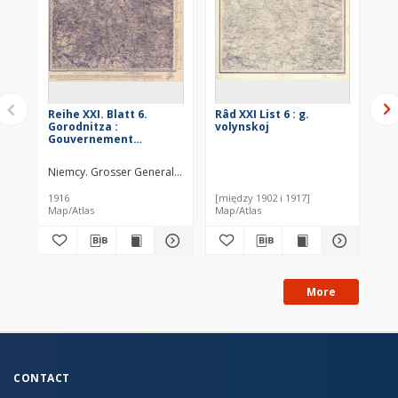
Reihe XXI. Blatt 6.
Râd XXI List 6 : g.
Rei
Gorodnitza :
volynskoj
Ig
Gouvernement
Go
Wolynien
Niemcy. Grosser Generalstab. Kartographische Abteilung. Redaktor
Nie
1916
[między 1902 i 1917]
191
Map/Atlas
Map/Atlas
Map
More
CONTACT