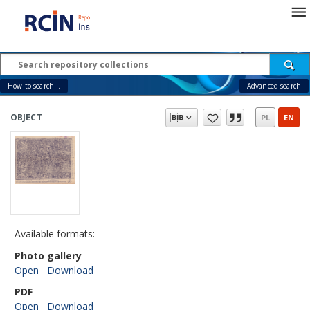
How to search...
Advanced search
OBJECT
PL
EN
Available formats:
Photo gallery
Open
Download
PDF
Open
Download