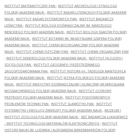
INSTYTUT MATEMATYCZNY PAN
;
INSTYTUT ARCHEOLOGII I ETNOLOGII
POLSKIEJ AKADEMII NAUK
;
INSTYTUT BADAŃ LITERACKICH POLSKIEJ AKADEMII
NAUK
;
INSTYTUT BADAŃ SYSTEMOWYCH PAN
;
INSTYTUT BADAWCZY
LEŚNICTWA
;
INSTYTUT BIOLOGII DOŚWIADCZALNEJ IM. MARCELEGO
NENCKIEGO POLSKIEJ AKADEMII NAUK
;
INSTYTUT BIOLOGII SSAKÓW POLSKIEJ
AKADEMII NAUK
;
INSTYTUT BOTANIKI IM. WŁADYSŁAWA SZAFERA POLSKIEJ
AKADEMII NAUK
;
INSTYTUT CHEMII BIOORGANICZNEJ POLSKIEJ AKADEMII
NAUK
;
INSTYTUT CHEMII FIZYCZNEJ PAN
;
INSTYTUT CHEMII ORGANICZNEJ PAN
;
INSTYTUT DENDROLOGII POLSKIEJ AKADEMII NAUK
;
INSTYTUT FILOZOFII I
SOCJOLOGII PAN
;
INSTYTUT GEOGRAFII I PRZESTRZENNEGO
ZAGOSPODAROWANIA PAN
;
INSTYTUT HISTORII im. TADEUSZA MANTEUFFLA
POLSKIEJ AKADEMII NAUK
;
INSTYTUT JĘZYKA POLSKIEGO POLSKIEJ AKADEMII
NAUK
;
INSTYTUT MEDYCYNY DOŚWIADCZALNEJ I KLINICZNEJ IM.MIROSŁAWA
MOSSAKOWSKIEGO POLSKIEJ AKADEMII NAUK
;
INSTYTUT OCHRONY
PRZYRODY POLSKIEJ AKADEMII NAUK
;
INSTYTUT PODSTAWOWYCH
PROBLEMÓW TECHNIKI PAN
;
INSTYTUT SLAWISTYKI PAN
;
INSTYTUT
SYSTEMATYKI I EWOLUCJI ZWIERZĄT POLSKIEJ AKADEMII NAUK
;
MUZEUM I
INSTYTUT ZOOLOGII POLSKIEJ AKADEMII NAUK
;
SIEĆ BADAWCZA ŁUKASIEWICZ
- INSTYTUT TECHNOLOGII MATERIAŁÓW ELEKTRONICZNYCH
;
INSTYTUT
HISTORII NAUKI IM. LUDWIKA I ALEKSANDRA BIRKENMAJERÓW POLSKIEJ