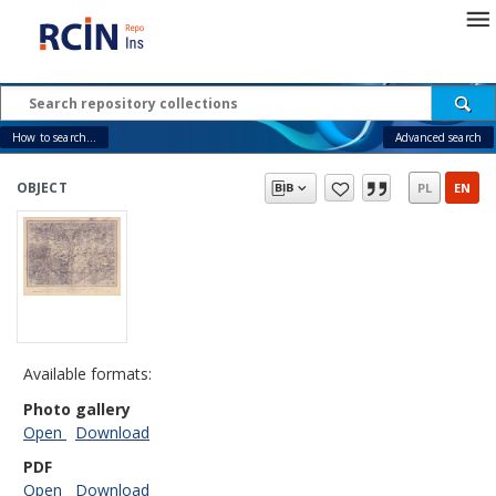
How to search...
Advanced search
OBJECT
PL
EN
Available formats:
Photo gallery
Open
Download
PDF
Open
Download