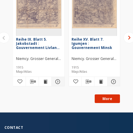
Reihe IX. Blatt 5.
Reihe XV. Blatt 7.
Rei
Jakobstadt :
Igumjen :
: 
Gouvernement Livland,
Gouvernement Minsk
u.
Witebsk u. Kurland
Niemcy. Grosser Generalstab. Kartographische Abteilung. Redaktor
Niemcy. Grosser Generalstab. Karto
Nie
1915
1915
191
Map/Atlas
Map/Atlas
Map
More
CONTACT