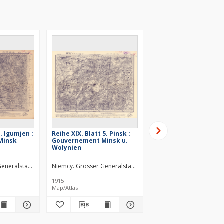
7. Igumjen :
Reihe XIX. Blatt 5. Pinsk :
Reihe XX. Blatt 9.
Minsk
Gouvernement Minsk u.
Tschernigow :
Wolynien
Gouvernement Minsk
Kijew u. Tschernigow
ago zavedenìâ. Wydawca
eneralstab. Kartographische Abteilung. Redaktor
Niemcy. Grosser Generalstab. Kartographische Abteilung. R
Niemcy. Grosser Genera
1915
1915
Map/Atlas
Map/Atlas