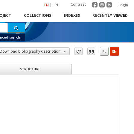
Contrast
EN
PL
Login
OJECT
COLLECTIONS
INDEXES
RECENTLY VIEWED
nced search
Download bibliography description
PL
EN
STRUCTURE