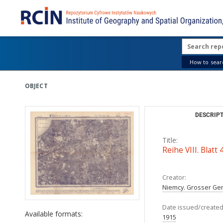
How to searc
OBJECT
DESCRIPT
Title:
Reihe VIII. Blat
Creator:
Niemcy. Grosser Gen
Date issued/created
Available formats:
1915