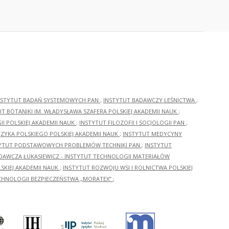
NSTYTUT BADAŃ SYSTEMOWYCH PAN
;
INSTYTUT BADAWCZY LEŚNICTWA
;
UT BOTANIKI IM. WŁADYSŁAWA SZAFERA POLSKIEJ AKADEMII NAUK
;
I POLSKIEJ AKADEMII NAUK
;
INSTYTUT FILOZOFII I SOCJOLOGII PAN
;
ĘZYKA POLSKIEGO POLSKIEJ AKADEMII NAUK
;
INSTYTUT MEDYCYNY
YTUT PODSTAWOWYCH PROBLEMÓW TECHNIKI PAN
;
INSTYTUT
ADAWCZA ŁUKASIEWICZ - INSTYTUT TECHNOLOGII MATERIAŁÓW
KIEJ AKADEMII NAUK
;
INSTYTUT ROZWOJU WSI I ROLNICTWA POLSKIEJ
CHNOLOGII BEZPIECZEŃSTWA „MORATEX”
;