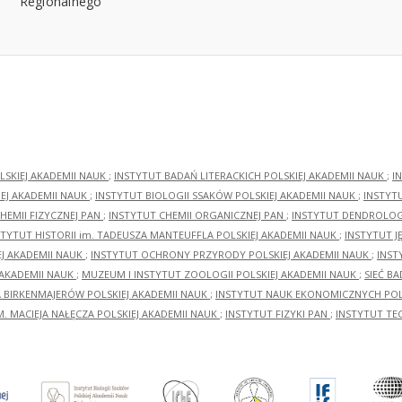
LSKIEJ AKADEMII NAUK
;
INSTYTUT BADAŃ LITERACKICH POLSKIEJ AKADEMII NAUK
;
I
EJ AKADEMII NAUK
;
INSTYTUT BIOLOGII SSAKÓW POLSKIEJ AKADEMII NAUK
;
INSTYT
HEMII FIZYCZNEJ PAN
;
INSTYTUT CHEMII ORGANICZNEJ PAN
;
INSTYTUT DENDROLOGI
STYTUT HISTORII im. TADEUSZA MANTEUFFLA POLSKIEJ AKADEMII NAUK
;
INSTYTUT J
EJ AKADEMII NAUK
;
INSTYTUT OCHRONY PRZYRODY POLSKIEJ AKADEMII NAUK
;
INST
 AKADEMII NAUK
;
MUZEUM I INSTYTUT ZOOLOGII POLSKIEJ AKADEMII NAUK
;
SIEĆ B
RA BIRKENMAJERÓW POLSKIEJ AKADEMII NAUK
;
INSTYTUT NAUK EKONOMICZNYCH POLS
M. MACIEJA NAŁĘCZA POLSKIEJ AKADEMII NAUK
;
INSTYTUT FIZYKI PAN
;
INSTYTUT TE