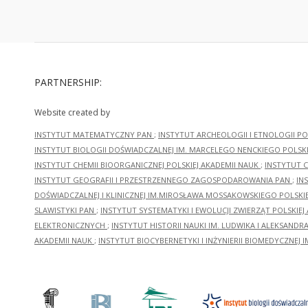
PARTNERSHIP:
Website created by
INSTYTUT MATEMATYCZNY PAN
;
INSTYTUT ARCHEOLOGII I ETNOLOGII PO
INSTYTUT BIOLOGII DOŚWIADCZALNEJ IM. MARCELEGO NENCKIEGO POLSKI
INSTYTUT CHEMII BIOORGANICZNEJ POLSKIEJ AKADEMII NAUK
;
INSTYTUT C
INSTYTUT GEOGRAFII I PRZESTRZENNEGO ZAGOSPODAROWANIA PAN
;
IN
DOŚWIADCZALNEJ I KLINICZNEJ IM.MIROSŁAWA MOSSAKOWSKIEGO POLSKI
SLAWISTYKI PAN
;
INSTYTUT SYSTEMATYKI I EWOLUCJI ZWIERZĄT POLSKIEJ
ELEKTRONICZNYCH
;
INSTYTUT HISTORII NAUKI IM. LUDWIKA I ALEKSAND
AKADEMII NAUK
;
INSTYTUT BIOCYBERNETYKI I INŻYNIERII BIOMEDYCZNEJ I