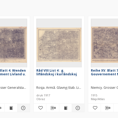
 Blatt 4. Wenden
Râd VIII List 4 : g.
Reihe XV. Blatt 
ment Livland u.
liflândskoj i kurlândskoj
Gouvernement 
bteilung. Redaktor
sser Generalstab. Kartographische Abteilung. Redaktor
Rosja. Armiâ. Glavnyj štab. Litografìâ kartografičesk
Niemcy. Grosser G
druk 1917
1915
Obraz
Map/Atlas