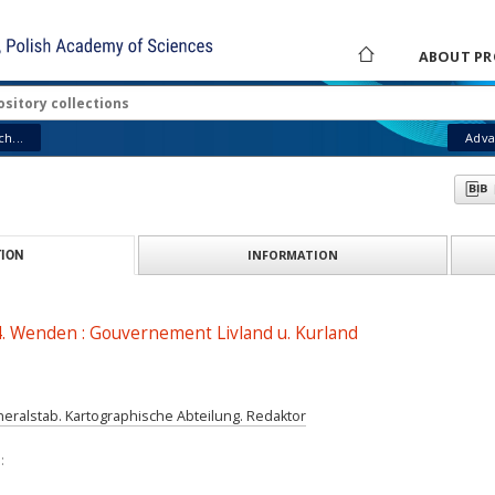
ABOUT PR
h...
Adva
INFORMATION
ION
t 4. Wenden : Gouvernement Livland u. Kurland
eralstab. Kartographische Abteilung. Redaktor
: