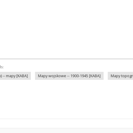
ds:
n) -- mapy [KABA]
Mapy wojskowe -- 1900-1945 [KABA]
Mapy topogra