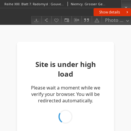
Reihe XXII. Blatt 7. Radomysl : Gouvernement Wolynien u. Kijew
Niemcy. Grosser Generalstab. Kartographische Abteilung. Redaktor
Show details
Photo galle