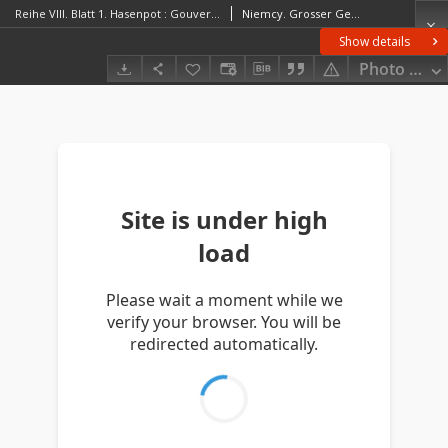
Reihe VIII. Blatt 1. Hasenpot : Gouvernement Kurland
Niemcy. Grosser Generalstab. Kartographische Abteilung. Redaktor
Show details
Photo galle