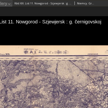
lery
Râd XIX. List 11. Nowgorod - Szjewjersk : g. černigovskoj
Niemcy. Grosser Generalstab. Kartographische Abteilung. Redaktor