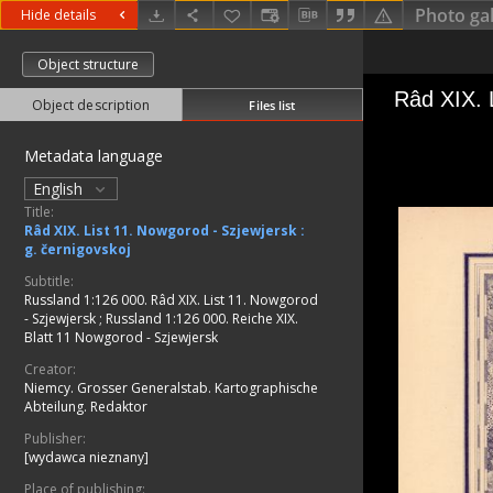
Photo gal
Hide details
Object structure
Object description
Files list
Metadata language
English
Title:
Râd XIX. List 11. Nowgorod - Szjewjersk :
g. černigovskoj
Subtitle:
Russland 1:126 000. Râd XIX. List 11. Nowgorod
- Szjewjersk
;
Russland 1:126 000. Reiche XIX.
Blatt 11 Nowgorod - Szjewjersk
Creator:
Niemcy. Grosser Generalstab. Kartographische
Abteilung. Redaktor
Publisher:
[wydawca nieznany]
Place of publishing: