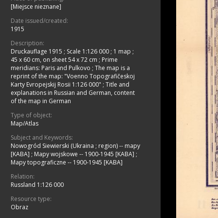
[Miejsce nieznane]
Date issued/created:
1915
Description:
Druckauflage 1915
;
Scale 1:126 000
;
1 map ;
45 x 60 cm, on sheet 54 x 72 cm
;
Prime
meridians: Paris and Pulkovo
;
The map is a
reprint of the map: "Voenno Topografičeskoj
Karty Evropejskij Rosii 1:126 000"
;
Title and
explanations in Russian and German, content
of the map in German
Type of object:
Map/Atlas
Subject and Keywords:
Nowogród Siewierski (Ukraina ; region) -- mapy
[KABA]
;
Mapy wojskowe -- 1900-1945 [KABA]
;
Mapy topograficzne -- 1900-1945 [KABA]
Relation:
Russland 1:126 000
Resource type:
Obraz