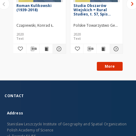
Roman Kulikowski
Studia Obszarów
Es
(1939-2018)
Wiejskich = Rural
Studies, t. 57, Spis
treści
Czapiewski, Konrad Ł.
Polskie Towarzystwo Geograficzne. 
Wój
2020
2020
202
Text
Text
Tex
More
CONTACT
Address
Stanislaw Leszczycki Institute of Geography and Spatial Organization
Polish Academy of Science