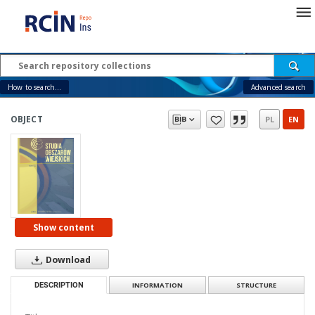
How to search...
Advanced search
OBJECT
PL
EN
Show content
Download
DESCRIPTION
INFORMATION
STRUCTURE