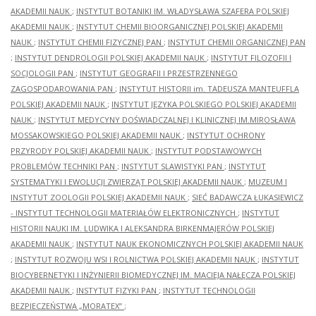
AKADEMII NAUK
;
INSTYTUT BOTANIKI IM. WŁADYSŁAWA SZAFERA POLSKIEJ
AKADEMII NAUK
;
INSTYTUT CHEMII BIOORGANICZNEJ POLSKIEJ AKADEMII
NAUK
;
INSTYTUT CHEMII FIZYCZNEJ PAN
;
INSTYTUT CHEMII ORGANICZNEJ PAN
;
INSTYTUT DENDROLOGII POLSKIEJ AKADEMII NAUK
;
INSTYTUT FILOZOFII I
SOCJOLOGII PAN
;
INSTYTUT GEOGRAFII I PRZESTRZENNEGO
ZAGOSPODAROWANIA PAN
;
INSTYTUT HISTORII im. TADEUSZA MANTEUFFLA
POLSKIEJ AKADEMII NAUK
;
INSTYTUT JĘZYKA POLSKIEGO POLSKIEJ AKADEMII
NAUK
;
INSTYTUT MEDYCYNY DOŚWIADCZALNEJ I KLINICZNEJ IM.MIROSŁAWA
MOSSAKOWSKIEGO POLSKIEJ AKADEMII NAUK
;
INSTYTUT OCHRONY
PRZYRODY POLSKIEJ AKADEMII NAUK
;
INSTYTUT PODSTAWOWYCH
PROBLEMÓW TECHNIKI PAN
;
INSTYTUT SLAWISTYKI PAN
;
INSTYTUT
SYSTEMATYKI I EWOLUCJI ZWIERZĄT POLSKIEJ AKADEMII NAUK
;
MUZEUM I
INSTYTUT ZOOLOGII POLSKIEJ AKADEMII NAUK
;
SIEĆ BADAWCZA ŁUKASIEWICZ
- INSTYTUT TECHNOLOGII MATERIAŁÓW ELEKTRONICZNYCH
;
INSTYTUT
HISTORII NAUKI IM. LUDWIKA I ALEKSANDRA BIRKENMAJERÓW POLSKIEJ
AKADEMII NAUK
;
INSTYTUT NAUK EKONOMICZNYCH POLSKIEJ AKADEMII NAUK
;
INSTYTUT ROZWOJU WSI I ROLNICTWA POLSKIEJ AKADEMII NAUK
;
INSTYTUT
BIOCYBERNETYKI I INŻYNIERII BIOMEDYCZNEJ IM. MACIEJA NAŁĘCZA POLSKIEJ
AKADEMII NAUK
;
INSTYTUT FIZYKI PAN
;
INSTYTUT TECHNOLOGII
BEZPIECZEŃSTWA „MORATEX”
;