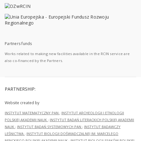
Partners funds
Works related to making new facilities available in the RCIN service are
also co-financed by the Partners.
PARTNERSHIP:
Website created by
INSTYTUT MATEMATYCZNY PAN
;
INSTYTUT ARCHEOLOGII I ETNOLOGII
POLSKIEJ AKADEMII NAUK
;
INSTYTUT BADAŃ LITERACKICH POLSKIEJ AKADEMII
NAUK
;
INSTYTUT BADAŃ SYSTEMOWYCH PAN
;
INSTYTUT BADAWCZY
LEŚNICTWA
;
INSTYTUT BIOLOGII DOŚWIADCZALNEJ IM. MARCELEGO
NENCKIEGO POLSKIEJ AKADEMII NAUK
;
INSTYTUT BIOLOGII SSAKÓW POLSKIEJ