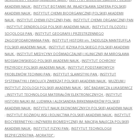
AKADEMII NAUK
;
INSTYTUT BOTANIKI IM. WŁADYSŁAWA SZAFERA POLSKIEJ
AKADEMII NAUK
;
INSTYTUT CHEMII BIOORGANICZNEJ POLSKIEJ AKADEMII
NAUK
;
INSTYTUT CHEMII FIZYCZNEJ PAN
;
INSTYTUT CHEMII ORGANICZNEJ PAN
;
INSTYTUT DENDROLOGII POLSKIEJ AKADEMII NAUK
;
INSTYTUT FILOZOFII I
SOCJOLOGII PAN
;
INSTYTUT GEOGRAFII I PRZESTRZENNEGO
ZAGOSPODAROWANIA PAN
;
INSTYTUT HISTORII im. TADEUSZA MANTEUFFLA
POLSKIEJ AKADEMII NAUK
;
INSTYTUT JĘZYKA POLSKIEGO POLSKIEJ AKADEMII
NAUK
;
INSTYTUT MEDYCYNY DOŚWIADCZALNEJ I KLINICZNEJ IM.MIROSŁAWA
MOSSAKOWSKIEGO POLSKIEJ AKADEMII NAUK
;
INSTYTUT OCHRONY
PRZYRODY POLSKIEJ AKADEMII NAUK
;
INSTYTUT PODSTAWOWYCH
PROBLEMÓW TECHNIKI PAN
;
INSTYTUT SLAWISTYKI PAN
;
INSTYTUT
SYSTEMATYKI I EWOLUCJI ZWIERZĄT POLSKIEJ AKADEMII NAUK
;
MUZEUM I
INSTYTUT ZOOLOGII POLSKIEJ AKADEMII NAUK
;
SIEĆ BADAWCZA ŁUKASIEWICZ
- INSTYTUT TECHNOLOGII MATERIAŁÓW ELEKTRONICZNYCH
;
INSTYTUT
HISTORII NAUKI IM. LUDWIKA I ALEKSANDRA BIRKENMAJERÓW POLSKIEJ
AKADEMII NAUK
;
INSTYTUT NAUK EKONOMICZNYCH POLSKIEJ AKADEMII NAUK
;
INSTYTUT ROZWOJU WSI I ROLNICTWA POLSKIEJ AKADEMII NAUK
;
INSTYTUT
BIOCYBERNETYKI I INŻYNIERII BIOMEDYCZNEJ IM. MACIEJA NAŁĘCZA POLSKIEJ
AKADEMII NAUK
;
INSTYTUT FIZYKI PAN
;
INSTYTUT TECHNOLOGII
BEZPIECZEŃSTWA „MORATEX”
;