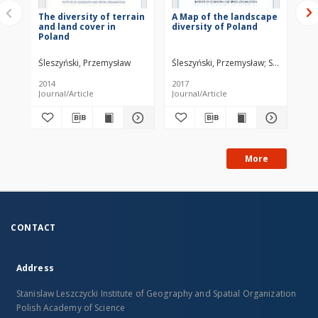
The diversity of terrain
A Map of the landscape
Pr
and land cover in
diversity of Poland
T. 
Poland
Śleszyński, Przemysław
Śleszyński, Przemysław
Solon, Jerzy
2014
2017
200
Journal/Article
Journal/Article
Jou
More
CONTACT
Address
Stanislaw Leszczycki Institute of Geography and Spatial Organization
Polish Academy of Science