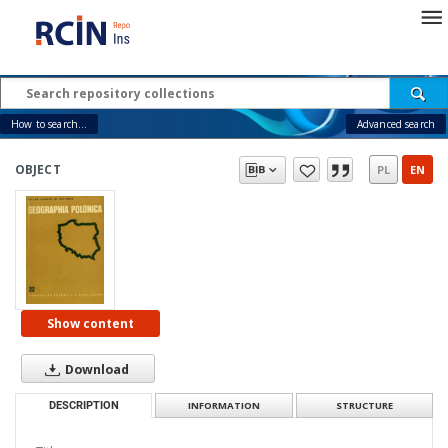
How to search...
Advanced search
OBJECT
PL
EN
Show content
Download
DESCRIPTION
INFORMATION
STRUCTURE