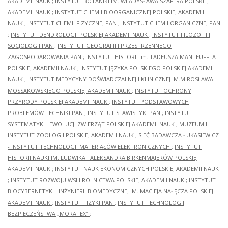
AKADEMII NAUK
;
INSTYTUT BOTANIKI IM. WŁADYSŁAWA SZAFERA POLSKIEJ
AKADEMII NAUK
;
INSTYTUT CHEMII BIOORGANICZNEJ POLSKIEJ AKADEMII
NAUK
;
INSTYTUT CHEMII FIZYCZNEJ PAN
;
INSTYTUT CHEMII ORGANICZNEJ PAN
;
INSTYTUT DENDROLOGII POLSKIEJ AKADEMII NAUK
;
INSTYTUT FILOZOFII I
SOCJOLOGII PAN
;
INSTYTUT GEOGRAFII I PRZESTRZENNEGO
ZAGOSPODAROWANIA PAN
;
INSTYTUT HISTORII im. TADEUSZA MANTEUFFLA
POLSKIEJ AKADEMII NAUK
;
INSTYTUT JĘZYKA POLSKIEGO POLSKIEJ AKADEMII
NAUK
;
INSTYTUT MEDYCYNY DOŚWIADCZALNEJ I KLINICZNEJ IM.MIROSŁAWA
MOSSAKOWSKIEGO POLSKIEJ AKADEMII NAUK
;
INSTYTUT OCHRONY
PRZYRODY POLSKIEJ AKADEMII NAUK
;
INSTYTUT PODSTAWOWYCH
PROBLEMÓW TECHNIKI PAN
;
INSTYTUT SLAWISTYKI PAN
;
INSTYTUT
SYSTEMATYKI I EWOLUCJI ZWIERZĄT POLSKIEJ AKADEMII NAUK
;
MUZEUM I
INSTYTUT ZOOLOGII POLSKIEJ AKADEMII NAUK
;
SIEĆ BADAWCZA ŁUKASIEWICZ
- INSTYTUT TECHNOLOGII MATERIAŁÓW ELEKTRONICZNYCH
;
INSTYTUT
HISTORII NAUKI IM. LUDWIKA I ALEKSANDRA BIRKENMAJERÓW POLSKIEJ
AKADEMII NAUK
;
INSTYTUT NAUK EKONOMICZNYCH POLSKIEJ AKADEMII NAUK
;
INSTYTUT ROZWOJU WSI I ROLNICTWA POLSKIEJ AKADEMII NAUK
;
INSTYTUT
BIOCYBERNETYKI I INŻYNIERII BIOMEDYCZNEJ IM. MACIEJA NAŁĘCZA POLSKIEJ
AKADEMII NAUK
;
INSTYTUT FIZYKI PAN
;
INSTYTUT TECHNOLOGII
BEZPIECZEŃSTWA „MORATEX”
;