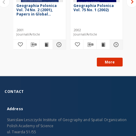
Geographia Polonica
Geographia Polonica
Ge
Vol. 74 No. 2 (2001),
Vol. 75 No. 1 (2002)
Vol
Papers in Global
Change IGBP, No. 8
2001
2002
200
Journal/Article
Journal/Article
Jou
More
CONTACT
Address
Stanislaw Leszczycki Institute of Geography and Spatial Organization
Polish Academy of Science
ul. Twarda 51/55