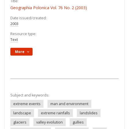
Title:
Geographia Polonica Vol. 76 No. 2 (2003)
Date issued/created:
2003
Resource type:
Text
More
Subject and keywords:
extreme events
man and environment
landscape
extreme rainfalls
landslides
glaciers
valley evolution
gullies