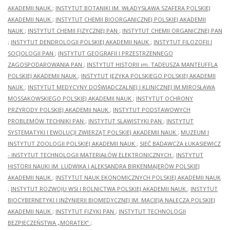
AKADEMII NAUK
;
INSTYTUT BOTANIKI IM. WŁADYSŁAWA SZAFERA POLSKIEJ
AKADEMII NAUK
;
INSTYTUT CHEMII BIOORGANICZNEJ POLSKIEJ AKADEMII
NAUK
;
INSTYTUT CHEMII FIZYCZNEJ PAN
;
INSTYTUT CHEMII ORGANICZNEJ PAN
;
INSTYTUT DENDROLOGII POLSKIEJ AKADEMII NAUK
;
INSTYTUT FILOZOFII I
SOCJOLOGII PAN
;
INSTYTUT GEOGRAFII I PRZESTRZENNEGO
ZAGOSPODAROWANIA PAN
;
INSTYTUT HISTORII im. TADEUSZA MANTEUFFLA
POLSKIEJ AKADEMII NAUK
;
INSTYTUT JĘZYKA POLSKIEGO POLSKIEJ AKADEMII
NAUK
;
INSTYTUT MEDYCYNY DOŚWIADCZALNEJ I KLINICZNEJ IM.MIROSŁAWA
MOSSAKOWSKIEGO POLSKIEJ AKADEMII NAUK
;
INSTYTUT OCHRONY
PRZYRODY POLSKIEJ AKADEMII NAUK
;
INSTYTUT PODSTAWOWYCH
PROBLEMÓW TECHNIKI PAN
;
INSTYTUT SLAWISTYKI PAN
;
INSTYTUT
SYSTEMATYKI I EWOLUCJI ZWIERZĄT POLSKIEJ AKADEMII NAUK
;
MUZEUM I
INSTYTUT ZOOLOGII POLSKIEJ AKADEMII NAUK
;
SIEĆ BADAWCZA ŁUKASIEWICZ
- INSTYTUT TECHNOLOGII MATERIAŁÓW ELEKTRONICZNYCH
;
INSTYTUT
HISTORII NAUKI IM. LUDWIKA I ALEKSANDRA BIRKENMAJERÓW POLSKIEJ
AKADEMII NAUK
;
INSTYTUT NAUK EKONOMICZNYCH POLSKIEJ AKADEMII NAUK
;
INSTYTUT ROZWOJU WSI I ROLNICTWA POLSKIEJ AKADEMII NAUK
;
INSTYTUT
BIOCYBERNETYKI I INŻYNIERII BIOMEDYCZNEJ IM. MACIEJA NAŁĘCZA POLSKIEJ
AKADEMII NAUK
;
INSTYTUT FIZYKI PAN
;
INSTYTUT TECHNOLOGII
BEZPIECZEŃSTWA „MORATEX”
;