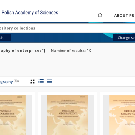
ABOUT PR
h...
Change sea
aphy of enterprises"]
Number of results:
10
iography