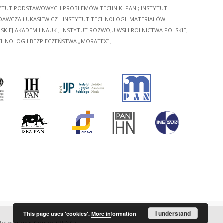
YTUT PODSTAWOWYCH PROBLEMÓW TECHNIKI PAN
;
INSTYTUT
ADAWCZA ŁUKASIEWICZ - INSTYTUT TECHNOLOGII MATERIAŁÓW
KIEJ AKADEMII NAUK
;
INSTYTUT ROZWOJU WSI I ROLNICTWA POLSKIEJ
CHNOLOGII BEZPIECZEŃSTWA „MORATEX”
;
I understand
This page uses 'cookies'.
More information
etworking Center (PSNC)