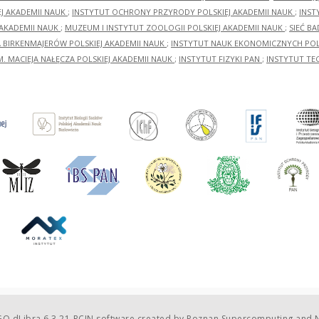
EJ AKADEMII NAUK
;
INSTYTUT OCHRONY PRZYRODY POLSKIEJ AKADEMII NAUK
;
INST
 AKADEMII NAUK
;
MUZEUM I INSTYTUT ZOOLOGII POLSKIEJ AKADEMII NAUK
;
SIEĆ B
RA BIRKENMAJERÓW POLSKIEJ AKADEMII NAUK
;
INSTYTUT NAUK EKONOMICZNYCH POLS
M. MACIEJA NAŁĘCZA POLSKIEJ AKADEMII NAUK
;
INSTYTUT FIZYKI PAN
;
INSTYTUT TE
O dLibra 6.3.21-RCIN
software created by
Poznan Supercomputing and N