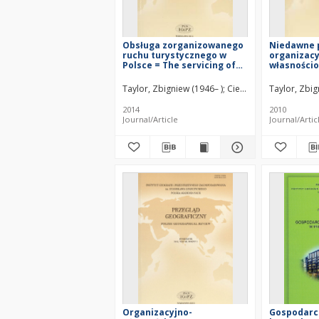
Obsługa zorganizowanego
Niedawne 
ruchu turystycznego w
organizacy
Polsce = The servicing of
własności
organised tourism in
przedsiębi
Poland
transportu
Taylor, Zbigniew (1946– )
Ciechański, Ariel
Taylor, Zbig
Polsce - cz
organizati
2014
2010
ownership
Journal/Article
Journal/Artic
in rail tr
in Poland - 
Organizacyjno-
Gospodarc