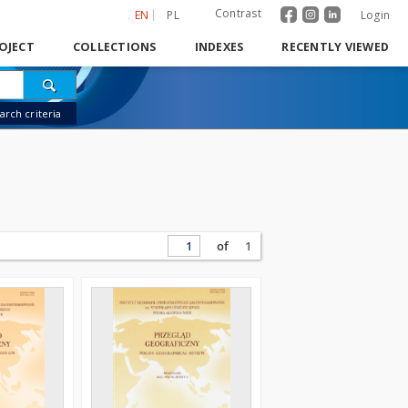
Contrast
EN
PL
Login
OJECT
COLLECTIONS
INDEXES
RECENTLY VIEWED
rch criteria
of
1