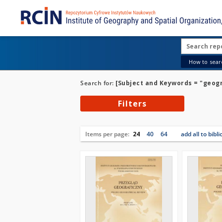
How to searc
Search for:
[Subject and Keywords = "geogr
Filters
Items per page:
24
40
64
add all to bibl