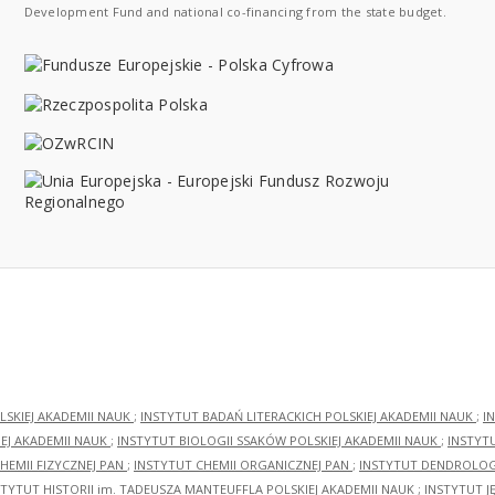
Development Fund and national co-financing from the state budget.
LSKIEJ AKADEMII NAUK
;
INSTYTUT BADAŃ LITERACKICH POLSKIEJ AKADEMII NAUK
;
I
EJ AKADEMII NAUK
;
INSTYTUT BIOLOGII SSAKÓW POLSKIEJ AKADEMII NAUK
;
INSTYT
HEMII FIZYCZNEJ PAN
;
INSTYTUT CHEMII ORGANICZNEJ PAN
;
INSTYTUT DENDROLOGI
STYTUT HISTORII im. TADEUSZA MANTEUFFLA POLSKIEJ AKADEMII NAUK
;
INSTYTUT J