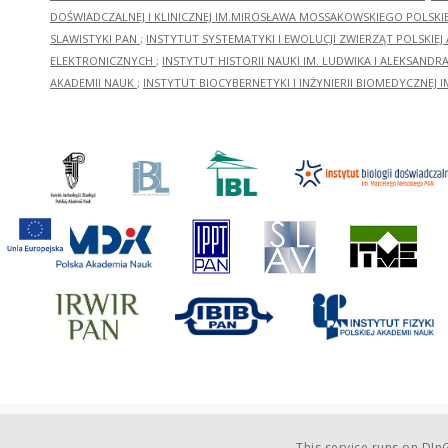
DOŚWIADCZALNEJ I KLINICZNEJ IM.MIROSŁAWA MOSSAKOWSKIEGO POLSKI
SLAWISTYKI PAN
;
INSTYTUT SYSTEMATYKI I EWOLUCJI ZWIERZĄT POLSKIEJ
ELEKTRONICZNYCH
;
INSTYTUT HISTORII NAUKI IM. LUDWIKA I ALEKSAND
AKADEMII NAUK
;
INSTYTUT BIOCYBERNETYKI I INŻYNIERII BIOMEDYCZNEJ I
This service runs on
DInG