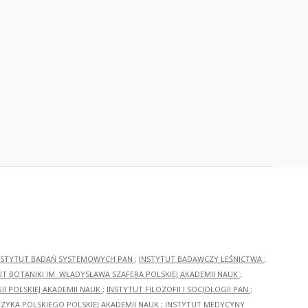
NSTYTUT BADAŃ SYSTEMOWYCH PAN
;
INSTYTUT BADAWCZY LEŚNICTWA
;
UT BOTANIKI IM. WŁADYSŁAWA SZAFERA POLSKIEJ AKADEMII NAUK
;
I POLSKIEJ AKADEMII NAUK
;
INSTYTUT FILOZOFII I SOCJOLOGII PAN
;
ĘZYKA POLSKIEGO POLSKIEJ AKADEMII NAUK
;
INSTYTUT MEDYCYNY