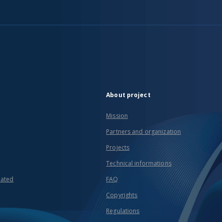
About project
Mission
Partners and organization
Projects
Technical informations
eated
FAQ
Copyrights
Regulations